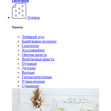
Подушки
Одеяла
Одеяла
Лебяжий пух
Бамбуковое волокно
Синтепон
Холлофайбер
Овечья шерсть
Верблюжья шерсть
Пуховые
Детские
Ватные
Гипоаллергенные
Утяжеленные
Суконные