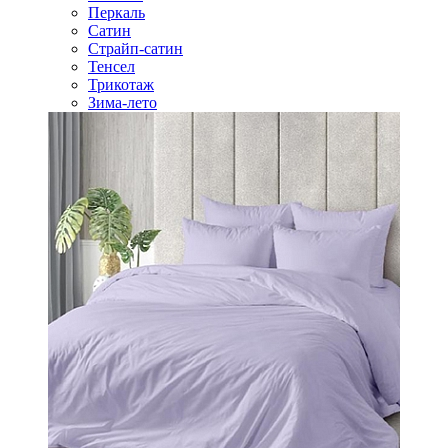
Перкаль
Сатин
Страйп-сатин
Тенсел
Трикотаж
Зима-лето