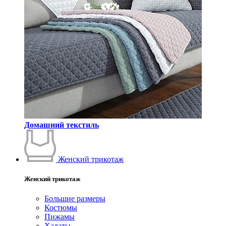
Домашний текстиль
Женский трикотаж
Женский трикотаж
Большие размеры
Костюмы
Пижамы
Халаты