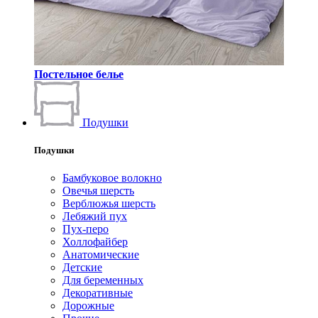
Постельное белье
Подушки
Подушки
Бамбуковое волокно
Овечья шерсть
Верблюжья шерсть
Лебяжий пух
Пух-перо
Холлофайбер
Анатомические
Детские
Для беременных
Декоративные
Дорожные