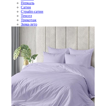
Перкаль
Сатин
Страйп-сатин
Тенсел
Трикотаж
Зима-лето