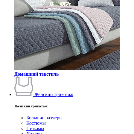
Домашний текстиль
Женский трикотаж
Женский трикотаж
Большие размеры
Костюмы
Пижамы
Халаты