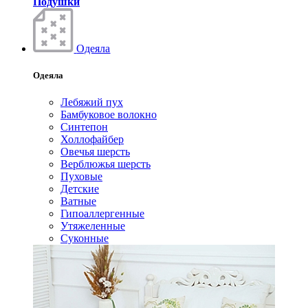
Подушки
Одеяла
Одеяла
Лебяжий пух
Бамбуковое волокно
Синтепон
Холлофайбер
Овечья шерсть
Верблюжья шерсть
Пуховые
Детские
Ватные
Гипоаллергенные
Утяжеленные
Суконные