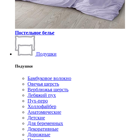
Постельное белье
Подушки
Подушки
Бамбуковое волокно
Овечья шерсть
Верблюжья шерсть
Лебяжий пух
Пух-перо
Холлофайбер
Анатомические
Детские
Для беременных
Декоративные
Дорожные