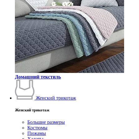
Домашний текстиль
Женский трикотаж
Женский трикотаж
Большие размеры
Костюмы
Пижамы
Халаты