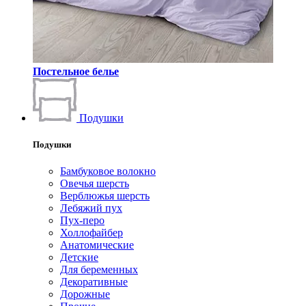
Постельное белье
Подушки
Подушки
Бамбуковое волокно
Овечья шерсть
Верблюжья шерсть
Лебяжий пух
Пух-перо
Холлофайбер
Анатомические
Детские
Для беременных
Декоративные
Дорожные