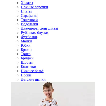
Халаты
Ночные сорочки
Платья
Сарафаны
Толстовки
Водолазки
Джемперы, лонгсливы
Рубашки, блузки
Футболки
Майки
Юбки
Брюки
Трико
Бриджи
Шорты
Колготки
Нижнее бельё
Носки
Детские шапки