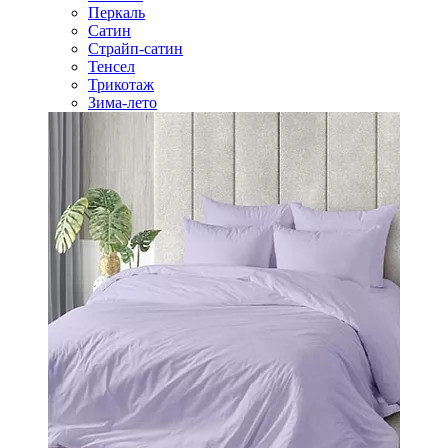
Перкаль
Сатин
Страйп-сатин
Тенсел
Трикотаж
Зима-лето