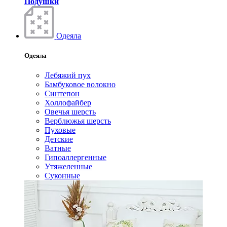
Подушки
Одеяла
Одеяла
Лебяжий пух
Бамбуковое волокно
Синтепон
Холлофайбер
Овечья шерсть
Верблюжья шерсть
Пуховые
Детские
Ватные
Гипоаллергенные
Утяжеленные
Суконные