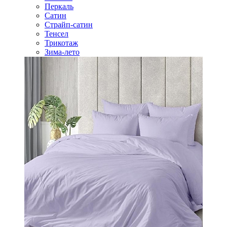
Перкаль
Сатин
Страйп-сатин
Тенсел
Трикотаж
Зима-лето