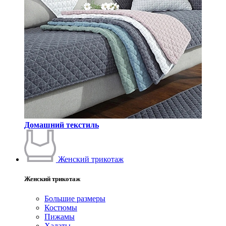
Домашний текстиль
Женский трикотаж
Женский трикотаж
Большие размеры
Костюмы
Пижамы
Халаты