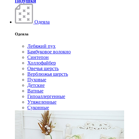
Подушки
Одеяла
Одеяла
Лебяжий пух
Бамбуковое волокно
Синтепон
Холлофайбер
Овечья шерсть
Верблюжья шерсть
Пуховые
Детские
Ватные
Гипоаллергенные
Утяжеленные
Суконные