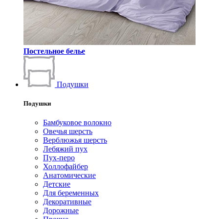
Постельное белье
Подушки
Подушки
Бамбуковое волокно
Овечья шерсть
Верблюжья шерсть
Лебяжий пух
Пух-перо
Холлофайбер
Анатомические
Детские
Для беременных
Декоративные
Дорожные