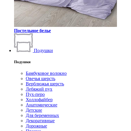
Постельное белье
Подушки
Подушки
Бамбуковое волокно
Овечья шерсть
Верблюжья шерсть
Лебяжий пух
Пух-перо
Холлофайбер
Анатомические
Детские
Для беременных
Декоративные
Дорожные