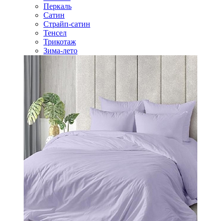
Перкаль
Сатин
Страйп-сатин
Тенсел
Трикотаж
Зима-лето