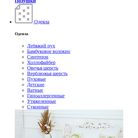
Подушки
Одеяла
Одеяла
Лебяжий пух
Бамбуковое волокно
Синтепон
Холлофайбер
Овечья шерсть
Верблюжья шерсть
Пуховые
Детские
Ватные
Гипоаллергенные
Утяжеленные
Суконные