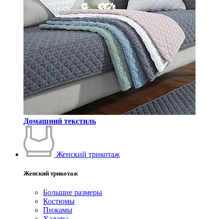
Домашний текстиль
Женский трикотаж
Женский трикотаж
Большие размеры
Костюмы
Пижамы
Халаты