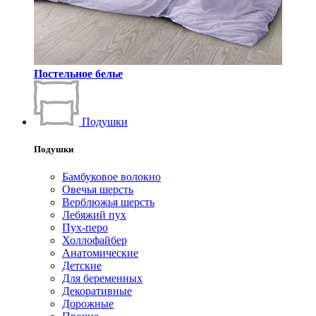
Постельное белье
Подушки
Подушки
Бамбуковое волокно
Овечья шерсть
Верблюжья шерсть
Лебяжий пух
Пух-перо
Холлофайбер
Анатомические
Детские
Для беременных
Декоративные
Дорожные