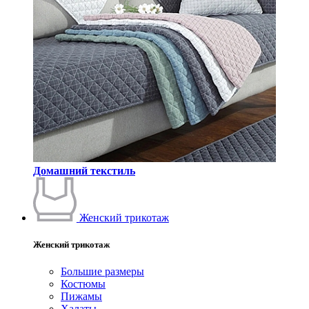
Домашний текстиль
Женский трикотаж
Женский трикотаж
Большие размеры
Костюмы
Пижамы
Халаты