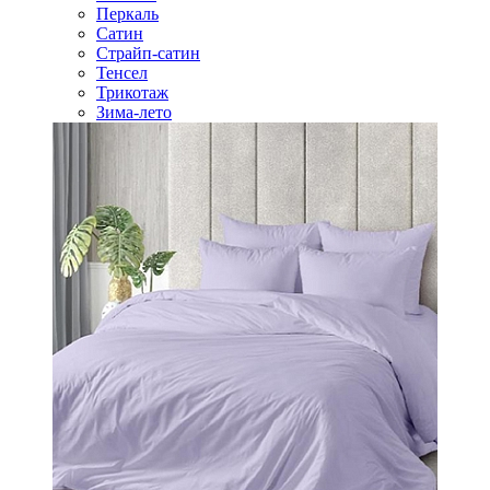
Перкаль
Сатин
Страйп-сатин
Тенсел
Трикотаж
Зима-лето