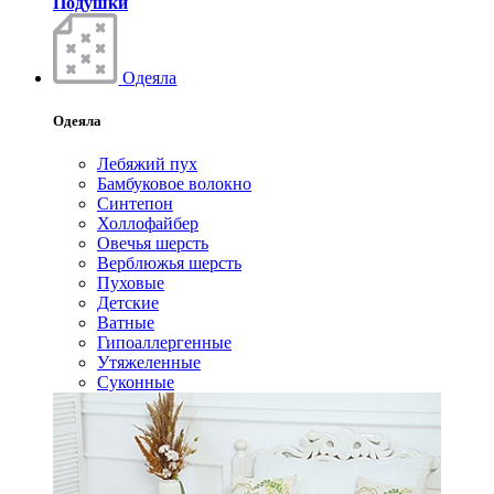
Подушки
Одеяла
Одеяла
Лебяжий пух
Бамбуковое волокно
Синтепон
Холлофайбер
Овечья шерсть
Верблюжья шерсть
Пуховые
Детские
Ватные
Гипоаллергенные
Утяжеленные
Суконные