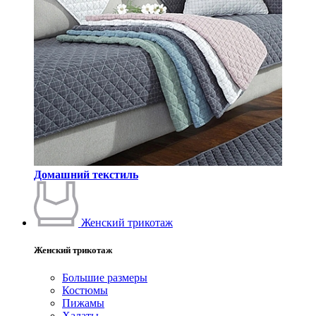
Домашний текстиль
Женский трикотаж
Женский трикотаж
Большие размеры
Костюмы
Пижамы
Халаты