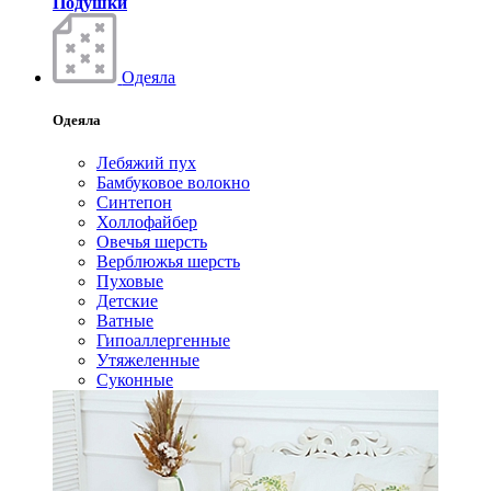
Подушки
Одеяла
Одеяла
Лебяжий пух
Бамбуковое волокно
Синтепон
Холлофайбер
Овечья шерсть
Верблюжья шерсть
Пуховые
Детские
Ватные
Гипоаллергенные
Утяжеленные
Суконные