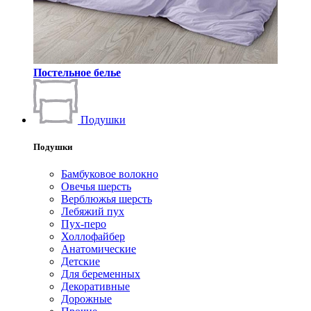
Постельное белье
Подушки
Подушки
Бамбуковое волокно
Овечья шерсть
Верблюжья шерсть
Лебяжий пух
Пух-перо
Холлофайбер
Анатомические
Детские
Для беременных
Декоративные
Дорожные