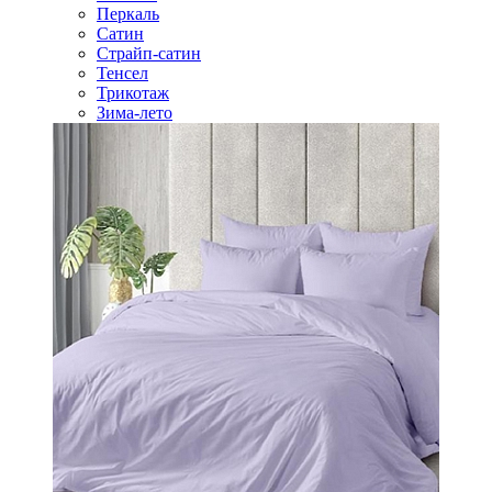
Перкаль
Сатин
Страйп-сатин
Тенсел
Трикотаж
Зима-лето