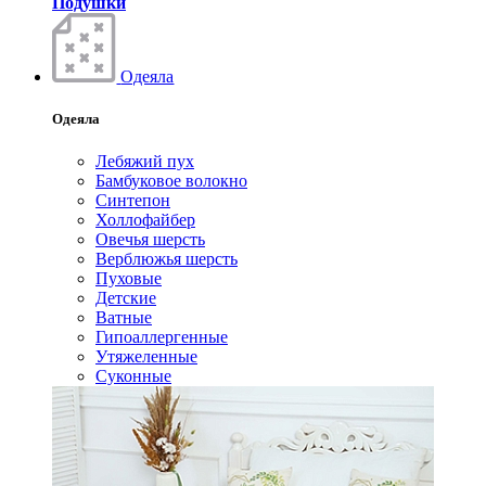
Подушки
Одеяла
Одеяла
Лебяжий пух
Бамбуковое волокно
Синтепон
Холлофайбер
Овечья шерсть
Верблюжья шерсть
Пуховые
Детские
Ватные
Гипоаллергенные
Утяжеленные
Суконные