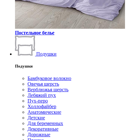
Постельное белье
Подушки
Подушки
Бамбуковое волокно
Овечья шерсть
Верблюжья шерсть
Лебяжий пух
Пух-перо
Холлофайбер
Анатомические
Детские
Для беременных
Декоративные
Дорожные