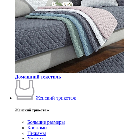
Домашний текстиль
Женский трикотаж
Женский трикотаж
Большие размеры
Костюмы
Пижамы
Халаты