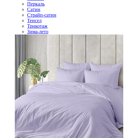
Перкаль
Сатин
Страйп-сатин
Тенсел
Трикотаж
Зима-лето