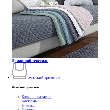
Домашний текстиль
Женский трикотаж
Женский трикотаж
Большие размеры
Костюмы
Пижамы
Халаты