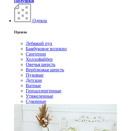
Подушки
Одеяла
Одеяла
Лебяжий пух
Бамбуковое волокно
Синтепон
Холлофайбер
Овечья шерсть
Верблюжья шерсть
Пуховые
Детские
Ватные
Гипоаллергенные
Утяжеленные
Суконные