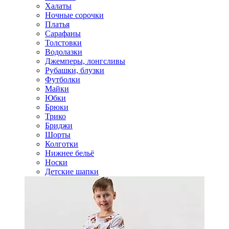
Халаты
Ночные сорочки
Платья
Сарафаны
Толстовки
Водолазки
Джемперы, лонгсливы
Рубашки, блузки
Футболки
Майки
Юбки
Брюки
Трико
Бриджи
Шорты
Колготки
Нижнее бельё
Носки
Детские шапки