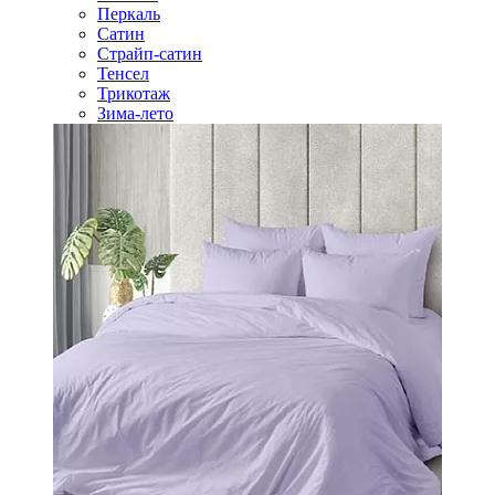
Перкаль
Сатин
Страйп-сатин
Тенсел
Трикотаж
Зима-лето