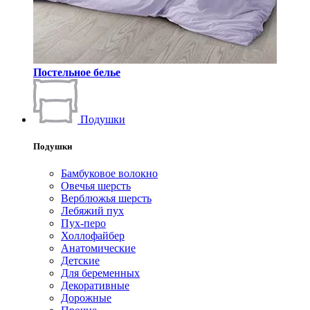
Постельное белье
Подушки
Подушки
Бамбуковое волокно
Овечья шерсть
Верблюжья шерсть
Лебяжий пух
Пух-перо
Холлофайбер
Анатомические
Детские
Для беременных
Декоративные
Дорожные