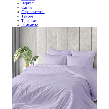
Перкаль
Сатин
Страйп-сатин
Тенсел
Трикотаж
Зима-лето