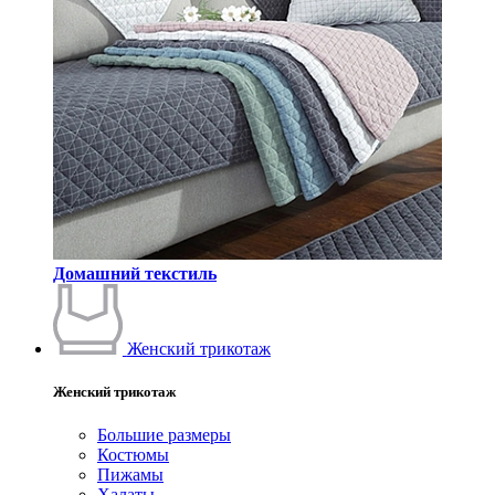
Домашний текстиль
Женский трикотаж
Женский трикотаж
Большие размеры
Костюмы
Пижамы
Халаты