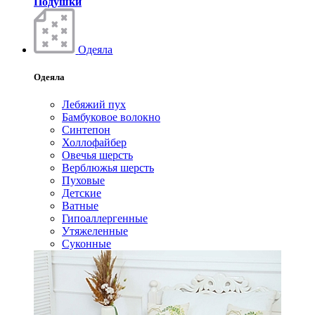
Подушки
Одеяла
Одеяла
Лебяжий пух
Бамбуковое волокно
Синтепон
Холлофайбер
Овечья шерсть
Верблюжья шерсть
Пуховые
Детские
Ватные
Гипоаллергенные
Утяжеленные
Суконные