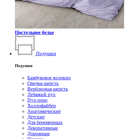
Постельное белье
Подушки
Подушки
Бамбуковое волокно
Овечья шерсть
Верблюжья шерсть
Лебяжий пух
Пух-перо
Холлофайбер
Анатомические
Детские
Для беременных
Декоративные
Дорожные