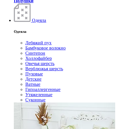
Подушки
Одеяла
Одеяла
Лебяжий пух
Бамбуковое волокно
Синтепон
Холлофайбер
Овечья шерсть
Верблюжья шерсть
Пуховые
Детские
Ватные
Гипоаллергенные
Утяжеленные
Суконные