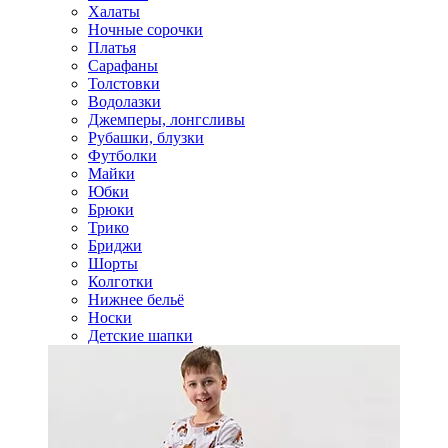
Халаты
Ночные сорочки
Платья
Сарафаны
Толстовки
Водолазки
Джемперы, лонгсливы
Рубашки, блузки
Футболки
Майки
Юбки
Брюки
Трико
Бриджи
Шорты
Колготки
Нижнее бельё
Носки
Детские шапки