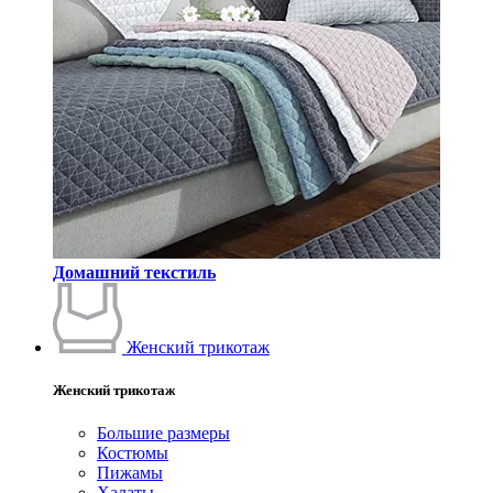
Домашний текстиль
Женский трикотаж
Женский трикотаж
Большие размеры
Костюмы
Пижамы
Халаты