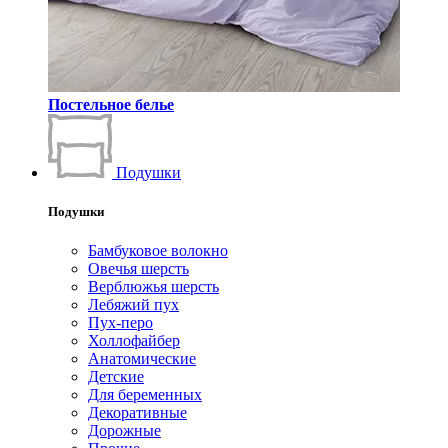
Постельное белье
Подушки
Подушки
Бамбуковое волокно
Овечья шерсть
Верблюжья шерсть
Лебяжий пух
Пух-перо
Холлофайбер
Анатомические
Детские
Для беременных
Декоративные
Дорожные