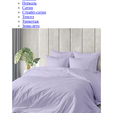
Перкаль
Сатин
Страйп-сатин
Тенсел
Трикотаж
Зима-лето