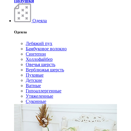
Подушки
Одеяла
Одеяла
Лебяжий пух
Бамбуковое волокно
Синтепон
Холлофайбер
Овечья шерсть
Верблюжья шерсть
Пуховые
Детские
Ватные
Гипоаллергенные
Утяжеленные
Суконные