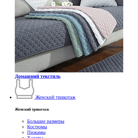
Домашний текстиль
Женский трикотаж
Женский трикотаж
Большие размеры
Костюмы
Пижамы
Халаты