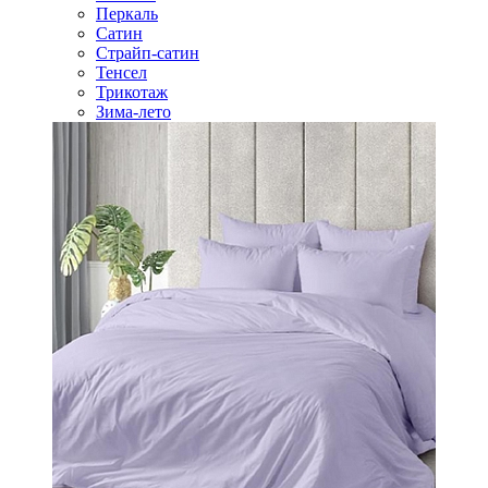
Перкаль
Сатин
Страйп-сатин
Тенсел
Трикотаж
Зима-лето