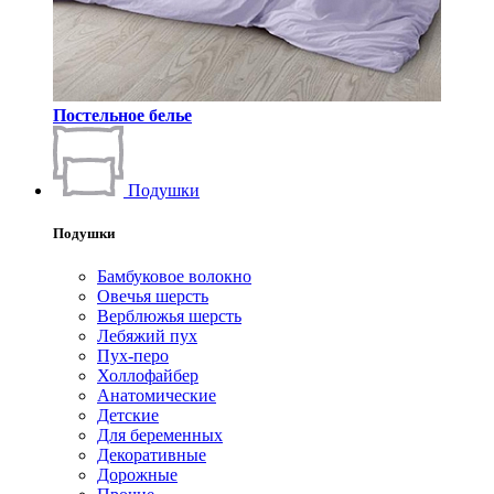
Постельное белье
Подушки
Подушки
Бамбуковое волокно
Овечья шерсть
Верблюжья шерсть
Лебяжий пух
Пух-перо
Холлофайбер
Анатомические
Детские
Для беременных
Декоративные
Дорожные