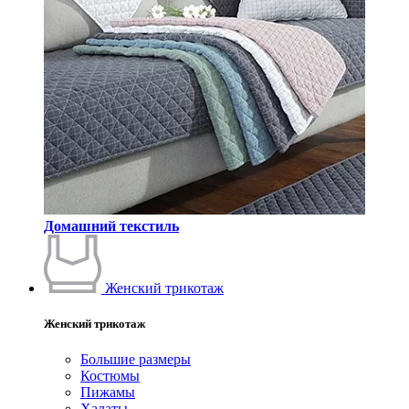
Домашний текстиль
Женский трикотаж
Женский трикотаж
Большие размеры
Костюмы
Пижамы
Халаты