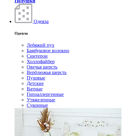
Подушки
Одеяла
Одеяла
Лебяжий пух
Бамбуковое волокно
Синтепон
Холлофайбер
Овечья шерсть
Верблюжья шерсть
Пуховые
Детские
Ватные
Гипоаллергенные
Утяжеленные
Суконные