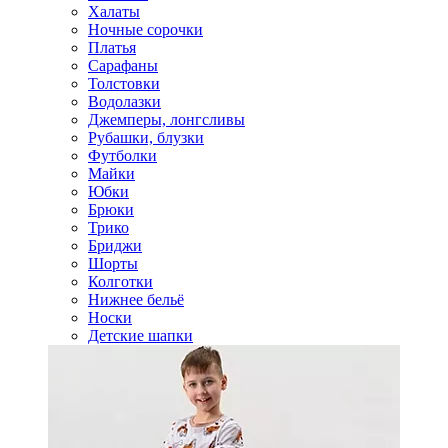
Халаты
Ночные сорочки
Платья
Сарафаны
Толстовки
Водолазки
Джемперы, лонгсливы
Рубашки, блузки
Футболки
Майки
Юбки
Брюки
Трико
Бриджи
Шорты
Колготки
Нижнее бельё
Носки
Детские шапки