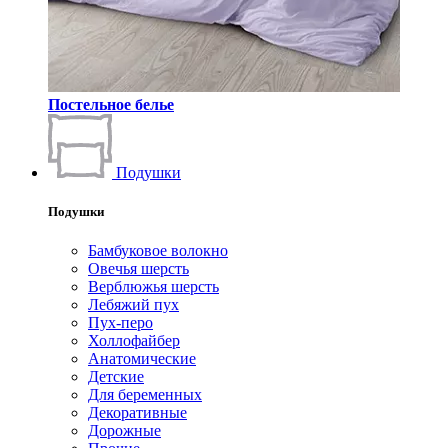
Постельное белье
Подушки
Подушки
Бамбуковое волокно
Овечья шерсть
Верблюжья шерсть
Лебяжий пух
Пух-перо
Холлофайбер
Анатомические
Детские
Для беременных
Декоративные
Дорожные