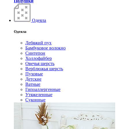
Подушки
Одеяла
Одеяла
Лебяжий пух
Бамбуковое волокно
Синтепон
Холлофайбер
Овечья шерсть
Верблюжья шерсть
Пуховые
Детские
Ватные
Гипоаллергенные
Утяжеленные
Суконные