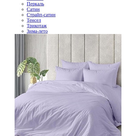
Перкаль
Сатин
Страйп-сатин
Тенсел
Трикотаж
Зима-лето