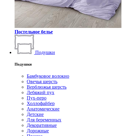
Постельное белье
Подушки
Подушки
Бамбуковое волокно
Овечья шерсть
Верблюжья шерсть
Лебяжий пух
Пух-перо
Холлофайбер
Анатомические
Детские
Для беременных
Декоративные
Дорожные