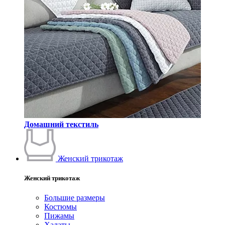
Домашний текстиль
Женский трикотаж
Женский трикотаж
Большие размеры
Костюмы
Пижамы
Халаты