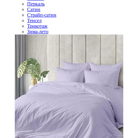
Перкаль
Сатин
Страйп-сатин
Тенсел
Трикотаж
Зима-лето