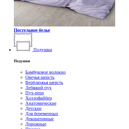
Постельное белье
Подушки
Подушки
Бамбуковое волокно
Овечья шерсть
Верблюжья шерсть
Лебяжий пух
Пух-перо
Холлофайбер
Анатомические
Детские
Для беременных
Декоративные
Дорожные