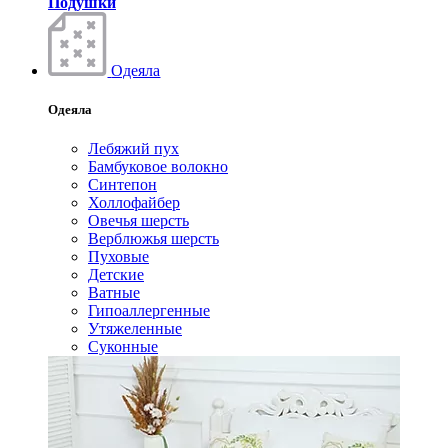
Подушки
Одеяла
Одеяла
Лебяжий пух
Бамбуковое волокно
Синтепон
Холлофайбер
Овечья шерсть
Верблюжья шерсть
Пуховые
Детские
Ватные
Гипоаллергенные
Утяжеленные
Суконные