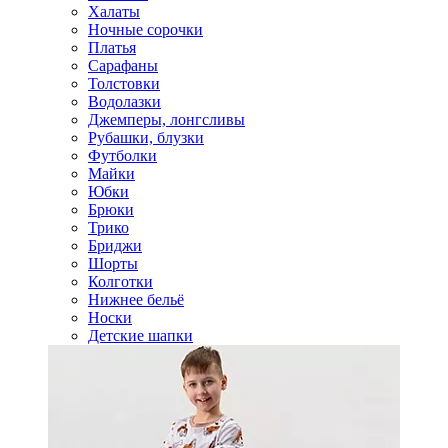
Халаты
Ночные сорочки
Платья
Сарафаны
Толстовки
Водолазки
Джемперы, лонгсливы
Рубашки, блузки
Футболки
Майки
Юбки
Брюки
Трико
Бриджи
Шорты
Колготки
Нижнее бельё
Носки
Детские шапки