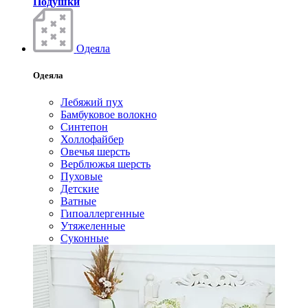
Подушки
Одеяла
Одеяла
Лебяжий пух
Бамбуковое волокно
Синтепон
Холлофайбер
Овечья шерсть
Верблюжья шерсть
Пуховые
Детские
Ватные
Гипоаллергенные
Утяжеленные
Суконные