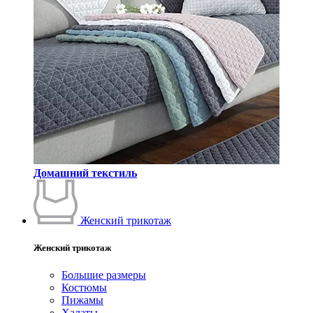
Домашний текстиль
Женский трикотаж
Женский трикотаж
Большие размеры
Костюмы
Пижамы
Халаты