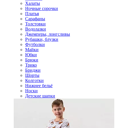
Халаты
Ночные сорочки
Платья
Сарафаны
Толстовки
Водолазки
Джемперы, лонгсливы
Рубашки, блузки
Футболки
Майки
Юбки
Брюки
Трико
Бриджи
Шорты
Колготки
Нижнее бельё
Носки
Детские шапки