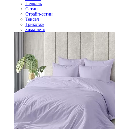
Перкаль
Сатин
Страйп-сатин
Тенсел
Трикотаж
Зима-лето