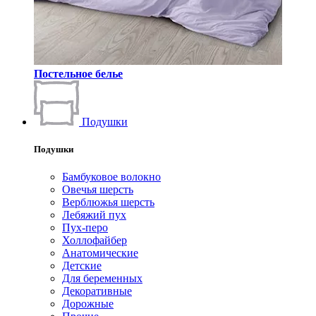
Постельное белье
Подушки
Подушки
Бамбуковое волокно
Овечья шерсть
Верблюжья шерсть
Лебяжий пух
Пух-перо
Холлофайбер
Анатомические
Детские
Для беременных
Декоративные
Дорожные