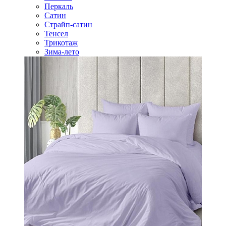
Перкаль
Сатин
Страйп-сатин
Тенсел
Трикотаж
Зима-лето