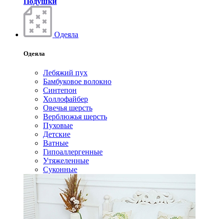
Подушки
Одеяла
Одеяла
Лебяжий пух
Бамбуковое волокно
Синтепон
Холлофайбер
Овечья шерсть
Верблюжья шерсть
Пуховые
Детские
Ватные
Гипоаллергенные
Утяжеленные
Суконные