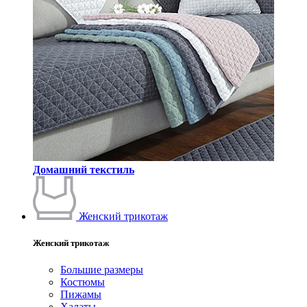
Домашний текстиль
Женский трикотаж
Женский трикотаж
Большие размеры
Костюмы
Пижамы
Халаты