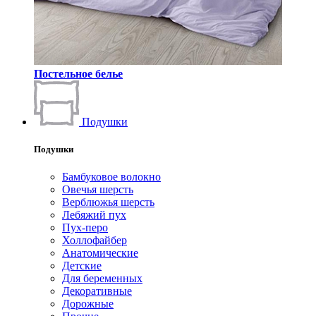
Постельное белье
Подушки
Подушки
Бамбуковое волокно
Овечья шерсть
Верблюжья шерсть
Лебяжий пух
Пух-перо
Холлофайбер
Анатомические
Детские
Для беременных
Декоративные
Дорожные