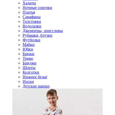
Халаты
Ночные сорочки
Платья
Сарафаны
Толстовки
Водолазки
Джемперы, лонгсливы
Рубашки, блузки
Футболки
Майки
Юбки
Брюки
Трико
Бриджи
Шорты
Колготки
Нижнее бельё
Носки
Детские шапки