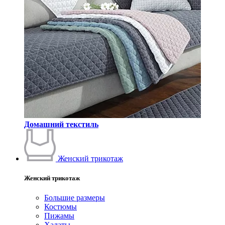
Домашний текстиль
Женский трикотаж
Женский трикотаж
Большие размеры
Костюмы
Пижамы
Халаты