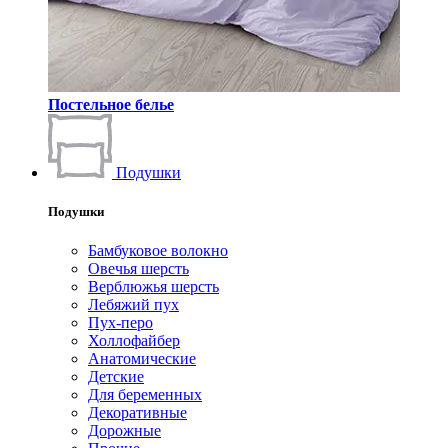
Постельное белье
Подушки
Подушки
Бамбуковое волокно
Овечья шерсть
Верблюжья шерсть
Лебяжий пух
Пух-перо
Холлофайбер
Анатомические
Детские
Для беременных
Декоративные
Дорожные