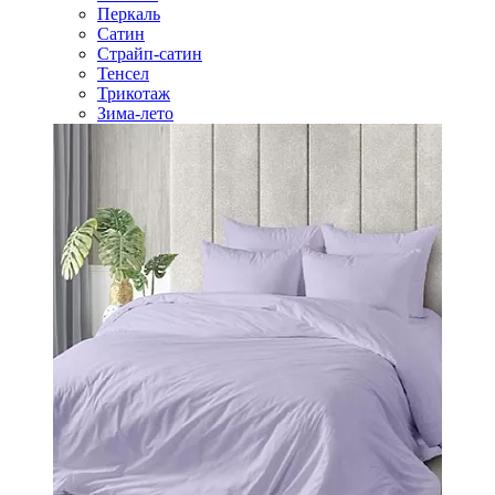
Перкаль
Сатин
Страйп-сатин
Тенсел
Трикотаж
Зима-лето