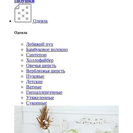
Подушки
Одеяла
Одеяла
Лебяжий пух
Бамбуковое волокно
Синтепон
Холлофайбер
Овечья шерсть
Верблюжья шерсть
Пуховые
Детские
Ватные
Гипоаллергенные
Утяжеленные
Суконные