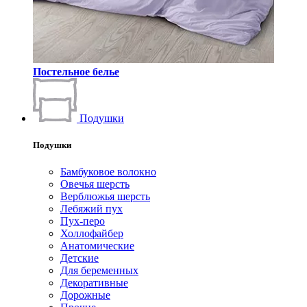
Постельное белье
Подушки
Подушки
Бамбуковое волокно
Овечья шерсть
Верблюжья шерсть
Лебяжий пух
Пух-перо
Холлофайбер
Анатомические
Детские
Для беременных
Декоративные
Дорожные