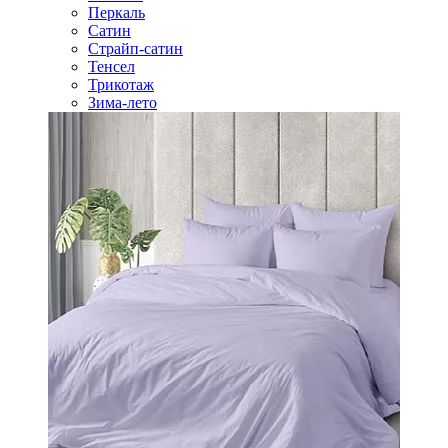
Перкаль
Сатин
Страйп-сатин
Тенсел
Трикотаж
Зима-лето