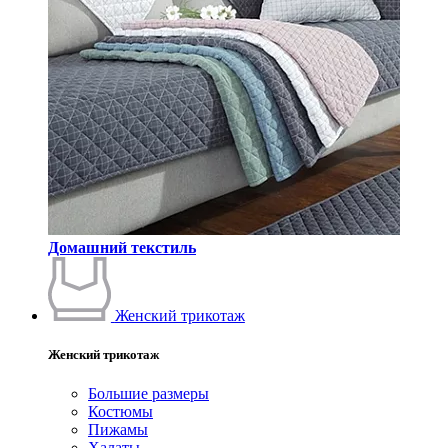
Домашний текстиль
Женский трикотаж
Женский трикотаж
Большие размеры
Костюмы
Пижамы
Халаты