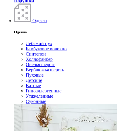
Подушки
Одеяла
Одеяла
Лебяжий пух
Бамбуковое волокно
Синтепон
Холлофайбер
Овечья шерсть
Верблюжья шерсть
Пуховые
Детские
Ватные
Гипоаллергенные
Утяжеленные
Суконные