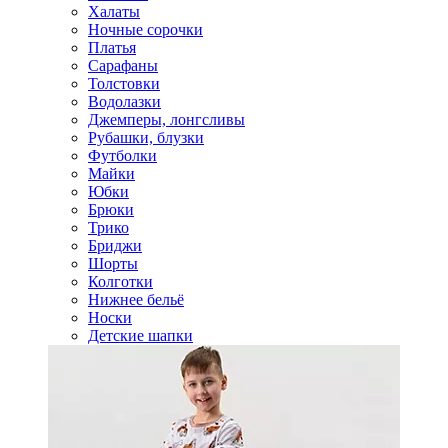
Халаты
Ночные сорочки
Платья
Сарафаны
Толстовки
Водолазки
Джемперы, лонгсливы
Рубашки, блузки
Футболки
Майки
Юбки
Брюки
Трико
Бриджи
Шорты
Колготки
Нижнее бельё
Носки
Детские шапки