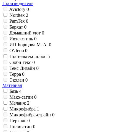
Производитель
Avictory
0
Nordtex
2
PamTex
0
Бархат
0
Домашний уют
0
Ивтекстиль
0
ИП Борщова М. А.
0
О'Лена
0
Постельтекс-плюс
5
Сюби-текс
0
Текс-Дизайн
0
Терра
0
Эколан
0
Материал
Бязь
4
Мако-сатин
0
Меланж
2
Микрофибра
1
Микрофибра-страйп
0
Перкаль
0
Полисатин
0