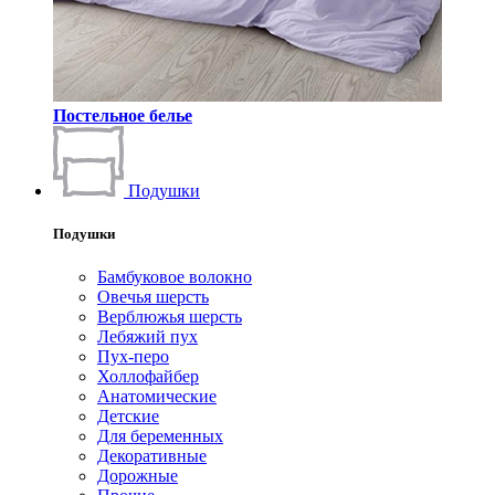
Постельное белье
Подушки
Подушки
Бамбуковое волокно
Овечья шерсть
Верблюжья шерсть
Лебяжий пух
Пух-перо
Холлофайбер
Анатомические
Детские
Для беременных
Декоративные
Дорожные