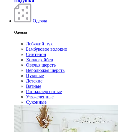
Подушки
Одеяла
Одеяла
Лебяжий пух
Бамбуковое волокно
Синтепон
Холлофайбер
Овечья шерсть
Верблюжья шерсть
Пуховые
Детские
Ватные
Гипоаллергенные
Утяжеленные
Суконные