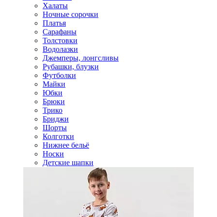
Халаты
Ночные сорочки
Платья
Сарафаны
Толстовки
Водолазки
Джемперы, лонгсливы
Рубашки, блузки
Футболки
Майки
Юбки
Брюки
Трико
Бриджи
Шорты
Колготки
Нижнее бельё
Носки
Детские шапки