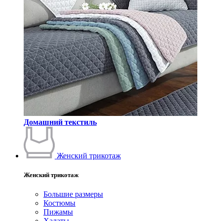
Домашний текстиль
Женский трикотаж
Женский трикотаж
Большие размеры
Костюмы
Пижамы
Халаты