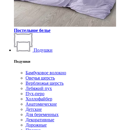
Постельное белье
Подушки
Подушки
Бамбуковое волокно
Овечья шерсть
Верблюжья шерсть
Лебяжий пух
Пух-перо
Холлофайбер
Анатомические
Детские
Для беременных
Декоративные
Дорожные