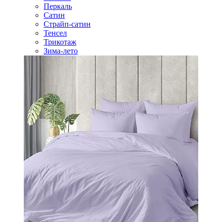
Перкаль
Сатин
Страйп-сатин
Тенсел
Трикотаж
Зима-лето