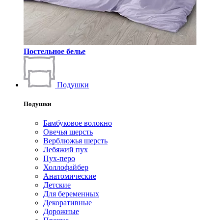
Постельное белье
Подушки
Подушки
Бамбуковое волокно
Овечья шерсть
Верблюжья шерсть
Лебяжий пух
Пух-перо
Холлофайбер
Анатомические
Детские
Для беременных
Декоративные
Дорожные