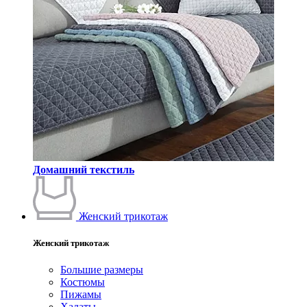
Домашний текстиль
Женский трикотаж
Женский трикотаж
Большие размеры
Костюмы
Пижамы
Халаты