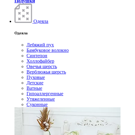
Подушки
Одеяла
Одеяла
Лебяжий пух
Бамбуковое волокно
Синтепон
Холлофайбер
Овечья шерсть
Верблюжья шерсть
Пуховые
Детские
Ватные
Гипоаллергенные
Утяжеленные
Суконные