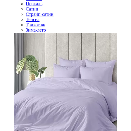
Перкаль
Сатин
Страйп-сатин
Тенсел
Трикотаж
Зима-лето