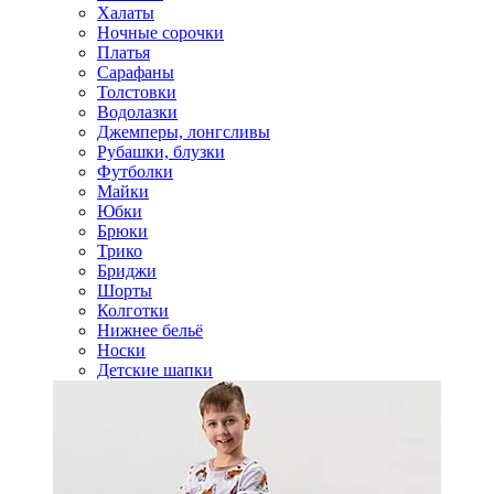
Халаты
Ночные сорочки
Платья
Сарафаны
Толстовки
Водолазки
Джемперы, лонгсливы
Рубашки, блузки
Футболки
Майки
Юбки
Брюки
Трико
Бриджи
Шорты
Колготки
Нижнее бельё
Носки
Детские шапки