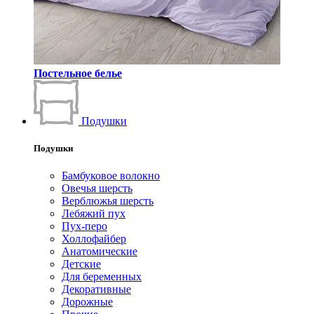
Постельное белье
Подушки
Подушки
Бамбуковое волокно
Овечья шерсть
Верблюжья шерсть
Лебяжий пух
Пух-перо
Холлофайбер
Анатомические
Детские
Для беременных
Декоративные
Дорожные