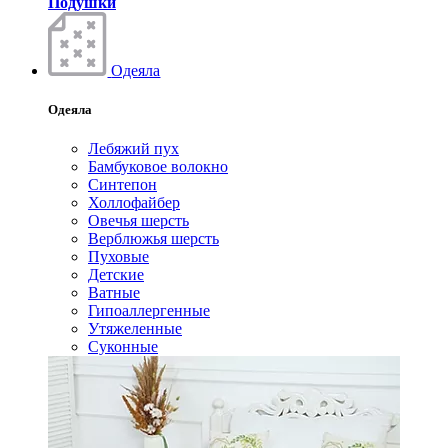
Подушки
Одеяла
Одеяла
Лебяжий пух
Бамбуковое волокно
Синтепон
Холлофайбер
Овечья шерсть
Верблюжья шерсть
Пуховые
Детские
Ватные
Гипоаллергенные
Утяжеленные
Суконные