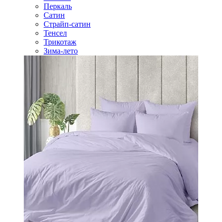
Перкаль
Сатин
Страйп-сатин
Тенсел
Трикотаж
Зима-лето