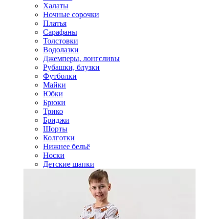
Халаты
Ночные сорочки
Платья
Сарафаны
Толстовки
Водолазки
Джемперы, лонгсливы
Рубашки, блузки
Футболки
Майки
Юбки
Брюки
Трико
Бриджи
Шорты
Колготки
Нижнее бельё
Носки
Детские шапки