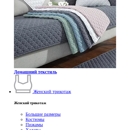
Домашний текстиль
Женский трикотаж
Женский трикотаж
Большие размеры
Костюмы
Пижамы
Халаты