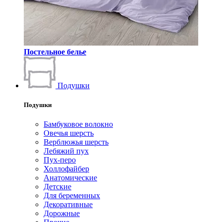
Постельное белье
Подушки
Подушки
Бамбуковое волокно
Овечья шерсть
Верблюжья шерсть
Лебяжий пух
Пух-перо
Холлофайбер
Анатомические
Детские
Для беременных
Декоративные
Дорожные