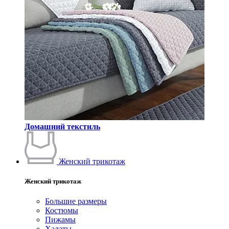
Домашний текстиль
Женский трикотаж
Женский трикотаж
Большие размеры
Костюмы
Пижамы
Халаты