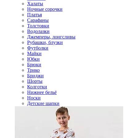
Халаты
Ночные сорочки
Платья
Сарафаны
Толстовки
Водолазки
Джемперы, лонгсливы
Рубашки, блузки
Футболки
Майки
Юбки
Брюки
Трико
Бриджи
Шорты
Колготки
Нижнее бельё
Носки
Детские шапки