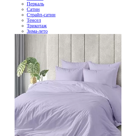
Перкаль
Сатин
Страйп-сатин
Тенсел
Трикотаж
Зима-лето