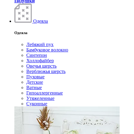
Подушки
Одеяла
Одеяла
Лебяжий пух
Бамбуковое волокно
Синтепон
Холлофайбер
Овечья шерсть
Верблюжья шерсть
Пуховые
Детские
Ватные
Гипоаллергенные
Утяжеленные
Суконные