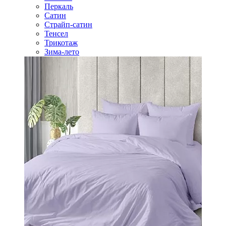
Перкаль
Сатин
Страйп-сатин
Тенсел
Трикотаж
Зима-лето