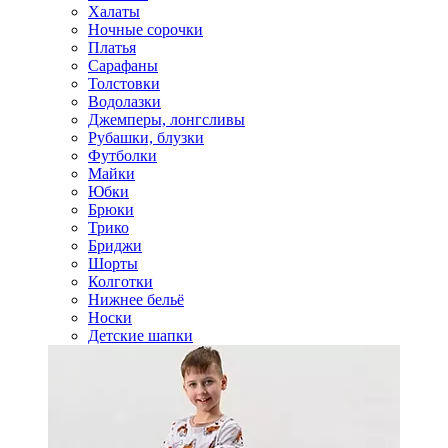
Халаты
Ночные сорочки
Платья
Сарафаны
Толстовки
Водолазки
Джемперы, лонгсливы
Рубашки, блузки
Футболки
Майки
Юбки
Брюки
Трико
Бриджи
Шорты
Колготки
Нижнее бельё
Носки
Детские шапки