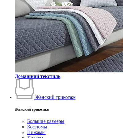
Домашний текстиль
Женский трикотаж
Женский трикотаж
Большие размеры
Костюмы
Пижамы
Халаты