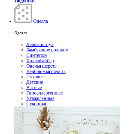
Подушки
Одеяла
Одеяла
Лебяжий пух
Бамбуковое волокно
Синтепон
Холлофайбер
Овечья шерсть
Верблюжья шерсть
Пуховые
Детские
Ватные
Гипоаллергенные
Утяжеленные
Суконные