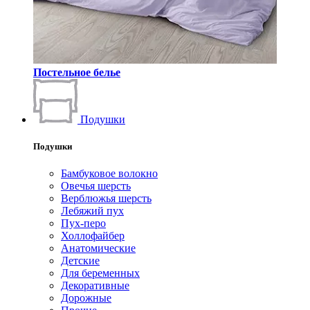
Постельное белье
Подушки
Подушки
Бамбуковое волокно
Овечья шерсть
Верблюжья шерсть
Лебяжий пух
Пух-перо
Холлофайбер
Анатомические
Детские
Для беременных
Декоративные
Дорожные