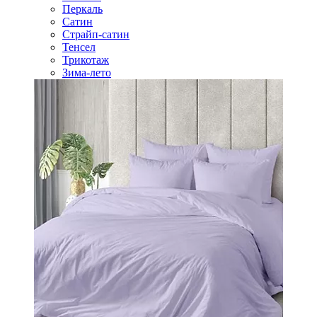
Перкаль
Сатин
Страйп-сатин
Тенсел
Трикотаж
Зима-лето