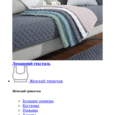
Домашний текстиль
Женский трикотаж
Женский трикотаж
Большие размеры
Костюмы
Пижамы
Халаты