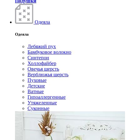
Подушки
Одеяла
Одеяла
Лебяжий пух
Бамбуковое волокно
Синтепон
Холлофайбер
Овечья шерсть
Верблюжья шерсть
Пуховые
Детские
Ватные
Гипоаллергенные
Утяжеленные
Суконные