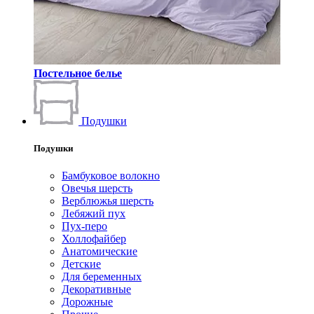
Постельное белье
Подушки
Подушки
Бамбуковое волокно
Овечья шерсть
Верблюжья шерсть
Лебяжий пух
Пух-перо
Холлофайбер
Анатомические
Детские
Для беременных
Декоративные
Дорожные