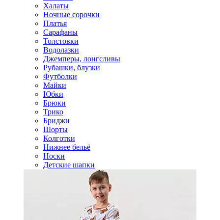
Халаты
Ночные сорочки
Платья
Сарафаны
Толстовки
Водолазки
Джемперы, лонгсливы
Рубашки, блузки
Футболки
Майки
Юбки
Брюки
Трико
Бриджи
Шорты
Колготки
Нижнее бельё
Носки
Детские шапки