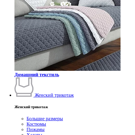
Домашний текстиль
Женский трикотаж
Женский трикотаж
Большие размеры
Костюмы
Пижамы
Халаты