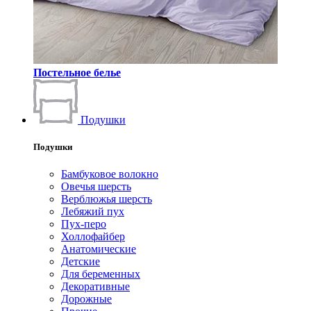
Постельное белье
Подушки
Подушки
Бамбуковое волокно
Овечья шерсть
Верблюжья шерсть
Лебяжий пух
Пух-перо
Холлофайбер
Анатомические
Детские
Для беременных
Декоративные
Дорожные