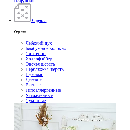
Подушки
Одеяла
Одеяла
Лебяжий пух
Бамбуковое волокно
Синтепон
Холлофайбер
Овечья шерсть
Верблюжья шерсть
Пуховые
Детские
Ватные
Гипоаллергенные
Утяжеленные
Суконные