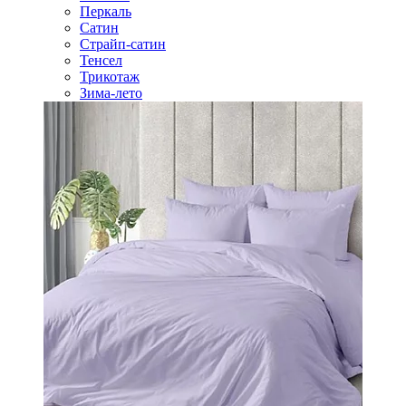
Перкаль
Сатин
Страйп-сатин
Тенсел
Трикотаж
Зима-лето