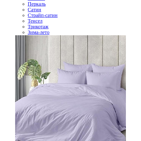
Перкаль
Сатин
Страйп-сатин
Тенсел
Трикотаж
Зима-лето