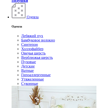
Подушки
Одеяла
Одеяла
Лебяжий пух
Бамбуковое волокно
Синтепон
Холлофайбер
Овечья шерсть
Верблюжья шерсть
Пуховые
Детские
Ватные
Гипоаллергенные
Утяжеленные
Суконные