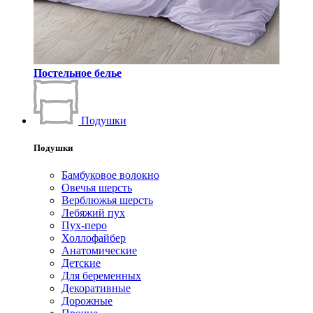
Постельное белье
Подушки
Подушки
Бамбуковое волокно
Овечья шерсть
Верблюжья шерсть
Лебяжий пух
Пух-перо
Холлофайбер
Анатомические
Детские
Для беременных
Декоративные
Дорожные