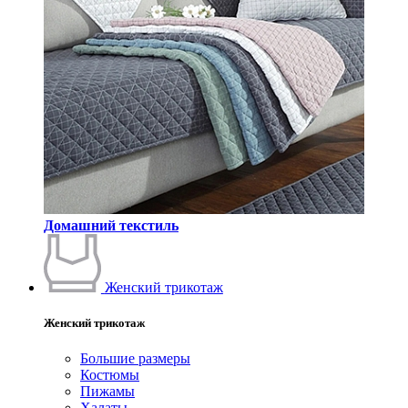
Домашний текстиль
Женский трикотаж
Женский трикотаж
Большие размеры
Костюмы
Пижамы
Халаты