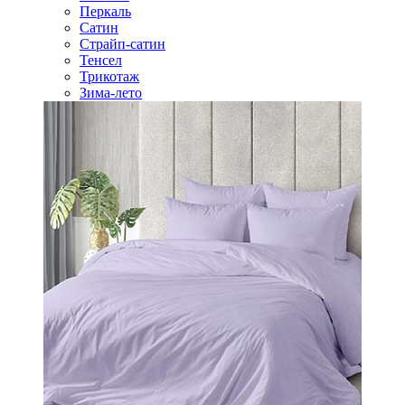
Перкаль
Сатин
Страйп-сатин
Тенсел
Трикотаж
Зима-лето