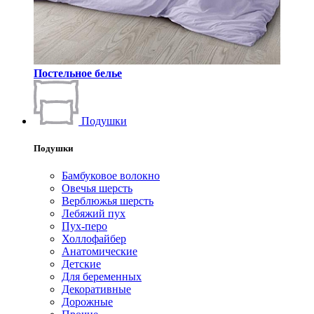
Постельное белье
Подушки
Подушки
Бамбуковое волокно
Овечья шерсть
Верблюжья шерсть
Лебяжий пух
Пух-перо
Холлофайбер
Анатомические
Детские
Для беременных
Декоративные
Дорожные