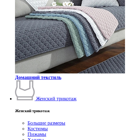
Домашний текстиль
Женский трикотаж
Женский трикотаж
Большие размеры
Костюмы
Пижамы
Халаты