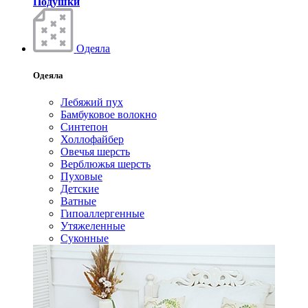
Подушки
Одеяла
Одеяла
Лебяжий пух
Бамбуковое волокно
Синтепон
Холлофайбер
Овечья шерсть
Верблюжья шерсть
Пуховые
Детские
Ватные
Гипоаллергенные
Утяжеленные
Суконные