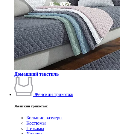
Домашний текстиль
Женский трикотаж
Женский трикотаж
Большие размеры
Костюмы
Пижамы
Халаты