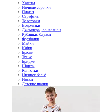
Халаты
Ночные сорочки
Платья
Сарафаны
Толстовки
Водолазки
Джемперы, лонгсливы
Рубашки, блузки
Футболки
Майки
Юбки
Брюки
Трико
Бриджи
Шорты
Колготки
Нижнее бельё
Носки
Детские шапки