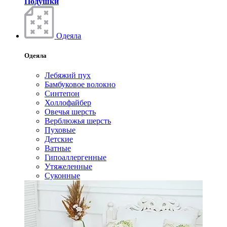
Подушки
Одеяла
Одеяла
Лебяжий пух
Бамбуковое волокно
Синтепон
Холлофайбер
Овечья шерсть
Верблюжья шерсть
Пуховые
Детские
Ватные
Гипоаллергенные
Утяжеленные
Суконные