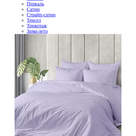
Перкаль
Сатин
Страйп-сатин
Тенсел
Трикотаж
Зима-лето