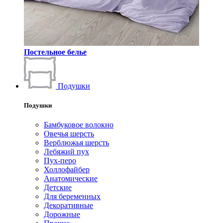
Постельное белье
Подушки
Подушки
Бамбуковое волокно
Овечья шерсть
Верблюжья шерсть
Лебяжий пух
Пух-перо
Холлофайбер
Анатомические
Детские
Для беременных
Декоративные
Дорожные