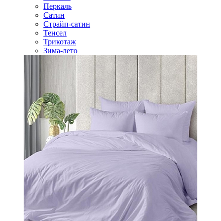
Перкаль
Сатин
Страйп-сатин
Тенсел
Трикотаж
Зима-лето