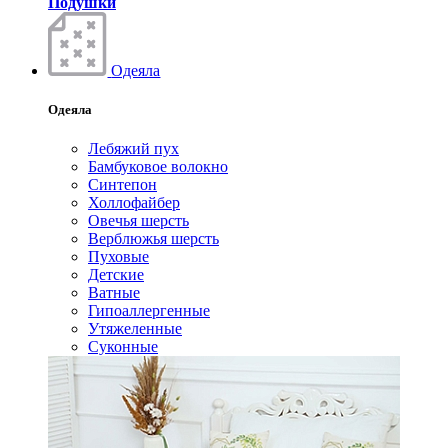
Подушки
Одеяла
Одеяла
Лебяжий пух
Бамбуковое волокно
Синтепон
Холлофайбер
Овечья шерсть
Верблюжья шерсть
Пуховые
Детские
Ватные
Гипоаллергенные
Утяжеленные
Суконные