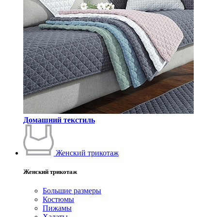
Домашний текстиль
Женский трикотаж
Женский трикотаж
Большие размеры
Костюмы
Пижамы
Халаты