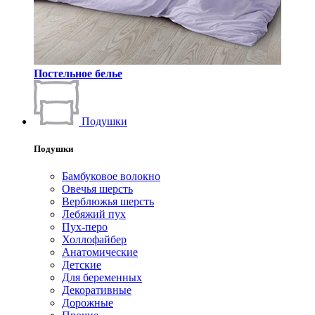
Постельное белье
Подушки
Подушки
Бамбуковое волокно
Овечья шерсть
Верблюжья шерсть
Лебяжий пух
Пух-перо
Холлофайбер
Анатомические
Детские
Для беременных
Декоративные
Дорожные