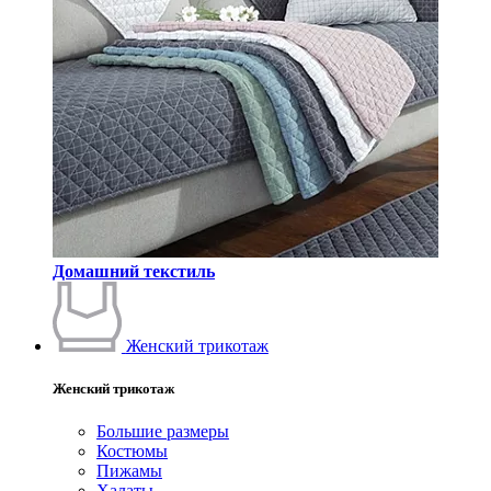
Домашний текстиль
Женский трикотаж
Женский трикотаж
Большие размеры
Костюмы
Пижамы
Халаты