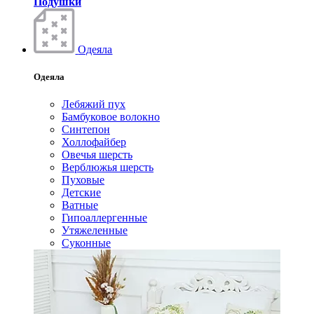
Подушки
Одеяла
Одеяла
Лебяжий пух
Бамбуковое волокно
Синтепон
Холлофайбер
Овечья шерсть
Верблюжья шерсть
Пуховые
Детские
Ватные
Гипоаллергенные
Утяжеленные
Суконные