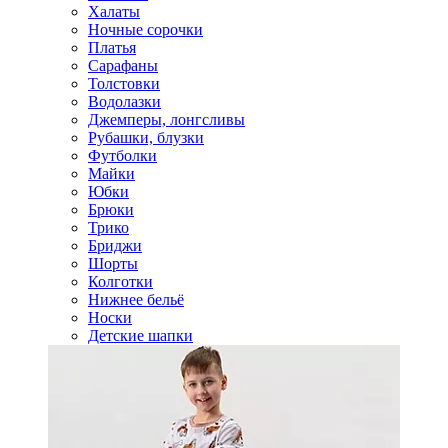
Халаты
Ночные сорочки
Платья
Сарафаны
Толстовки
Водолазки
Джемперы, лонгсливы
Рубашки, блузки
Футболки
Майки
Юбки
Брюки
Трико
Бриджи
Шорты
Колготки
Нижнее бельё
Носки
Детские шапки