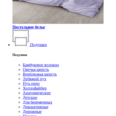
Постельное белье
Подушки
Подушки
Бамбуковое волокно
Овечья шерсть
Верблюжья шерсть
Лебяжий пух
Пух-перо
Холлофайбер
Анатомические
Детские
Для беременных
Декоративные
Дорожные