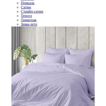
Перкаль
Сатин
Страйп-сатин
Тенсел
Трикотаж
Зима-лето