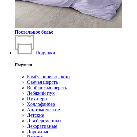
Постельное белье
Подушки
Подушки
Бамбуковое волокно
Овечья шерсть
Верблюжья шерсть
Лебяжий пух
Пух-перо
Холлофайбер
Анатомические
Детские
Для беременных
Декоративные
Дорожные