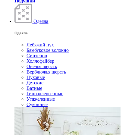
Подушки
Одеяла
Одеяла
Лебяжий пух
Бамбуковое волокно
Синтепон
Холлофайбер
Овечья шерсть
Верблюжья шерсть
Пуховые
Детские
Ватные
Гипоаллергенные
Утяжеленные
Суконные