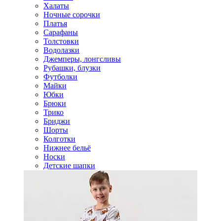
Халаты
Ночные сорочки
Платья
Сарафаны
Толстовки
Водолазки
Джемперы, лонгсливы
Рубашки, блузки
Футболки
Майки
Юбки
Брюки
Трико
Бриджи
Шорты
Колготки
Нижнее бельё
Носки
Детские шапки