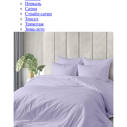
Перкаль
Сатин
Страйп-сатин
Тенсел
Трикотаж
Зима-лето