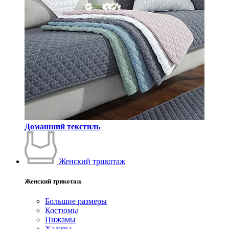
Домашний текстиль
Женский трикотаж
Женский трикотаж
Большие размеры
Костюмы
Пижамы
Халаты