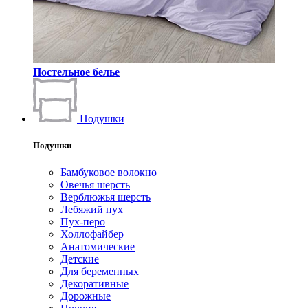
Постельное белье
Подушки
Подушки
Бамбуковое волокно
Овечья шерсть
Верблюжья шерсть
Лебяжий пух
Пух-перо
Холлофайбер
Анатомические
Детские
Для беременных
Декоративные
Дорожные