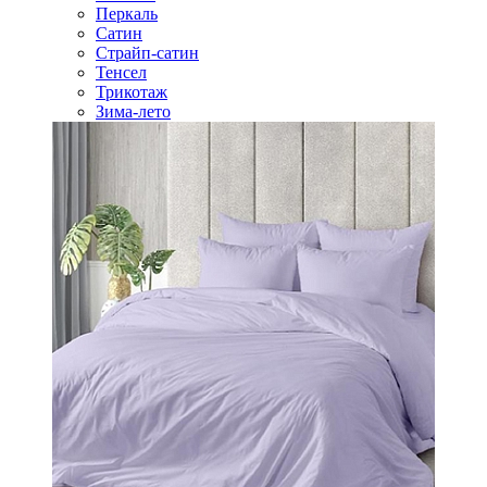
Перкаль
Сатин
Страйп-сатин
Тенсел
Трикотаж
Зима-лето