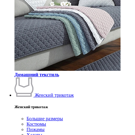
Домашний текстиль
Женский трикотаж
Женский трикотаж
Большие размеры
Костюмы
Пижамы
Халаты