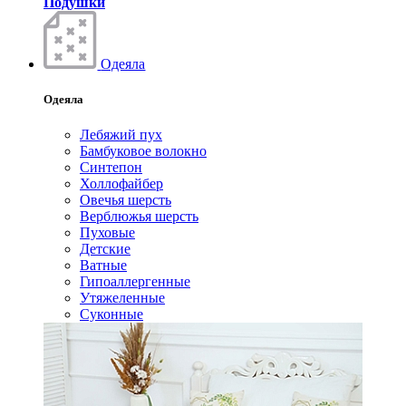
Подушки
Одеяла
Одеяла
Лебяжий пух
Бамбуковое волокно
Синтепон
Холлофайбер
Овечья шерсть
Верблюжья шерсть
Пуховые
Детские
Ватные
Гипоаллергенные
Утяжеленные
Суконные