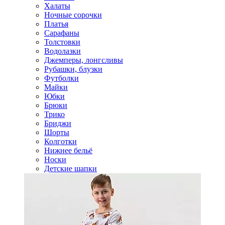
Халаты
Ночные сорочки
Платья
Сарафаны
Толстовки
Водолазки
Джемперы, лонгсливы
Рубашки, блузки
Футболки
Майки
Юбки
Брюки
Трико
Бриджи
Шорты
Колготки
Нижнее бельё
Носки
Детские шапки