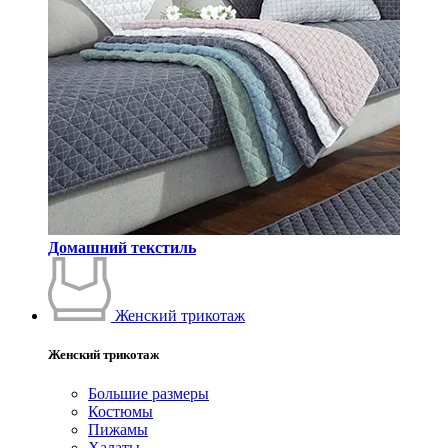
Домашний текстиль
Женский трикотаж
Женский трикотаж
Большие размеры
Костюмы
Пижамы
Халаты