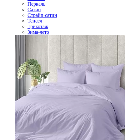
Перкаль
Сатин
Страйп-сатин
Тенсел
Трикотаж
Зима-лето