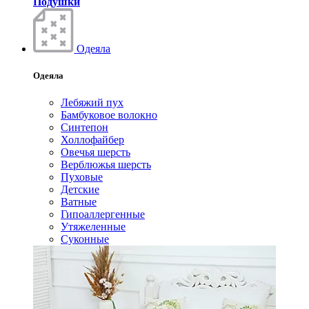
Подушки
Одеяла
Одеяла
Лебяжий пух
Бамбуковое волокно
Синтепон
Холлофайбер
Овечья шерсть
Верблюжья шерсть
Пуховые
Детские
Ватные
Гипоаллергенные
Утяжеленные
Суконные