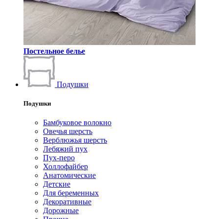
Постельное белье
Подушки
Подушки
Бамбуковое волокно
Овечья шерсть
Верблюжья шерсть
Лебяжий пух
Пух-перо
Холлофайбер
Анатомические
Детские
Для беременных
Декоративные
Дорожные