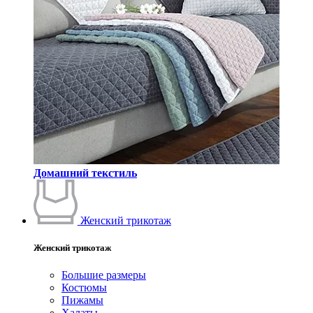
Домашний текстиль
Женский трикотаж
Женский трикотаж
Большие размеры
Костюмы
Пижамы
Халаты