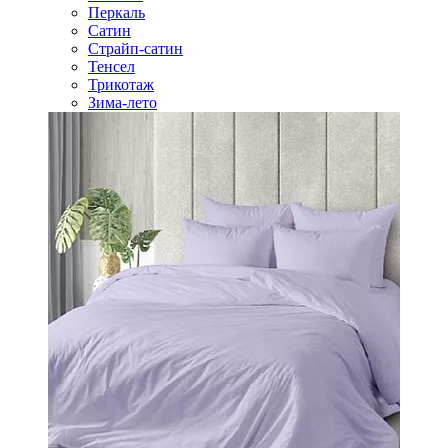
Перкаль
Сатин
Страйп-сатин
Тенсел
Трикотаж
Зима-лето