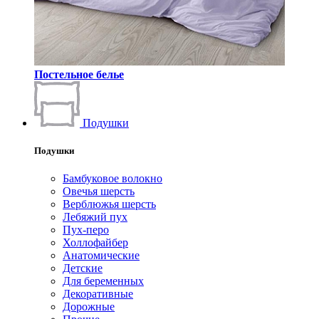
Постельное белье
Подушки
Подушки
Бамбуковое волокно
Овечья шерсть
Верблюжья шерсть
Лебяжий пух
Пух-перо
Холлофайбер
Анатомические
Детские
Для беременных
Декоративные
Дорожные