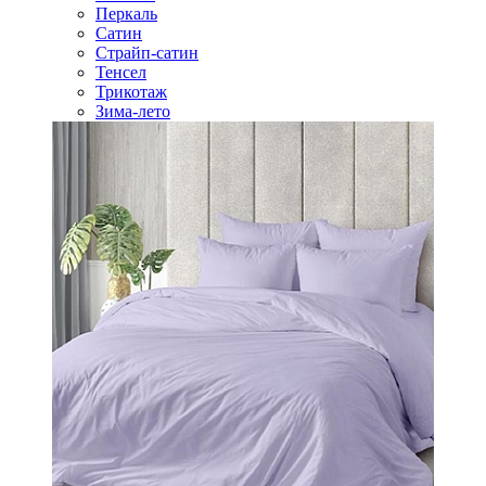
Перкаль
Сатин
Страйп-сатин
Тенсел
Трикотаж
Зима-лето