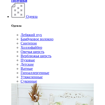
Подушки
Одеяла
Одеяла
Лебяжий пух
Бамбуковое волокно
Синтепон
Холлофайбер
Овечья шерсть
Верблюжья шерсть
Пуховые
Детские
Ватные
Гипоаллергенные
Утяжеленные
Суконные