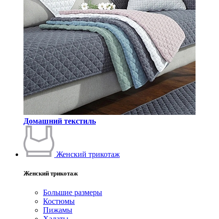
Домашний текстиль
Женский трикотаж
Женский трикотаж
Большие размеры
Костюмы
Пижамы
Халаты