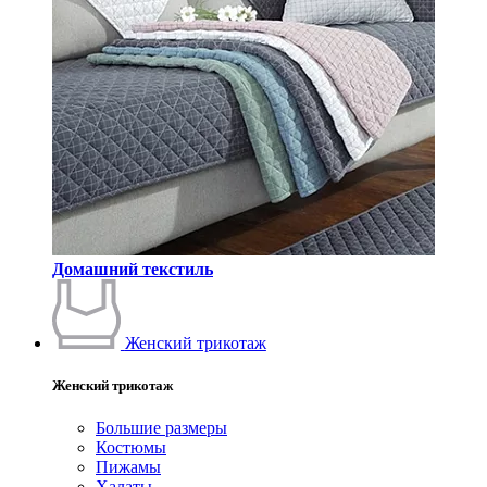
Домашний текстиль
Женский трикотаж
Женский трикотаж
Большие размеры
Костюмы
Пижамы
Халаты