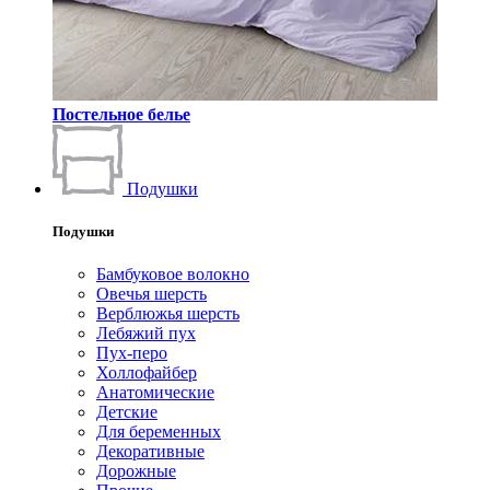
Постельное белье
Подушки
Подушки
Бамбуковое волокно
Овечья шерсть
Верблюжья шерсть
Лебяжий пух
Пух-перо
Холлофайбер
Анатомические
Детские
Для беременных
Декоративные
Дорожные