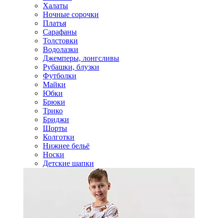
Халаты
Ночные сорочки
Платья
Сарафаны
Толстовки
Водолазки
Джемперы, лонгсливы
Рубашки, блузки
Футболки
Майки
Юбки
Брюки
Трико
Бриджи
Шорты
Колготки
Нижнее бельё
Носки
Детские шапки