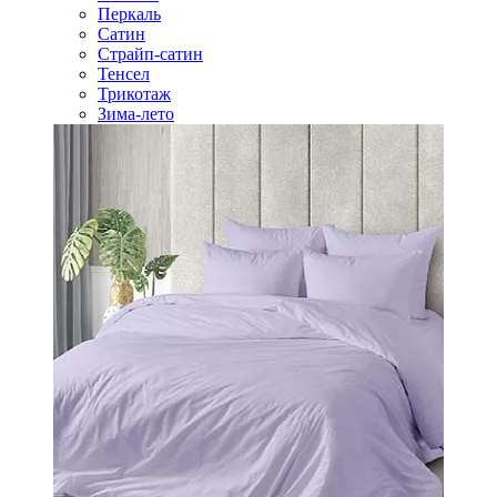
Перкаль
Сатин
Страйп-сатин
Тенсел
Трикотаж
Зима-лето