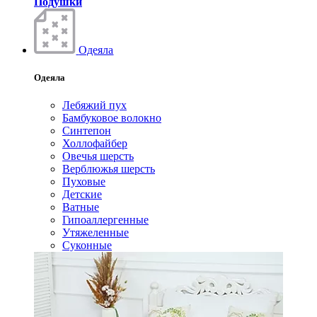
Подушки
Одеяла
Одеяла
Лебяжий пух
Бамбуковое волокно
Синтепон
Холлофайбер
Овечья шерсть
Верблюжья шерсть
Пуховые
Детские
Ватные
Гипоаллергенные
Утяжеленные
Суконные