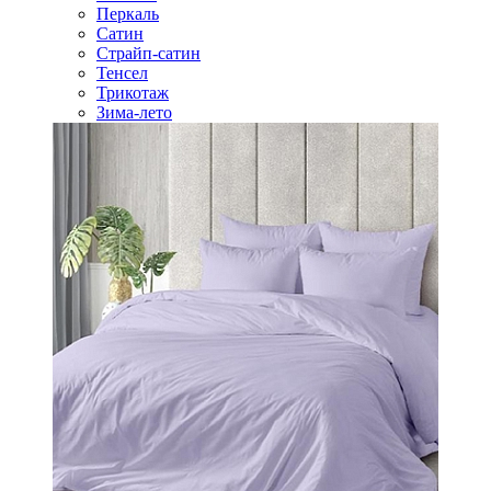
Перкаль
Сатин
Страйп-сатин
Тенсел
Трикотаж
Зима-лето