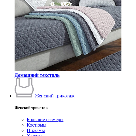
Домашний текстиль
Женский трикотаж
Женский трикотаж
Большие размеры
Костюмы
Пижамы
Халаты