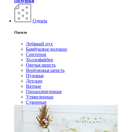
Подушки
Одеяла
Одеяла
Лебяжий пух
Бамбуковое волокно
Синтепон
Холлофайбер
Овечья шерсть
Верблюжья шерсть
Пуховые
Детские
Ватные
Гипоаллергенные
Утяжеленные
Суконные