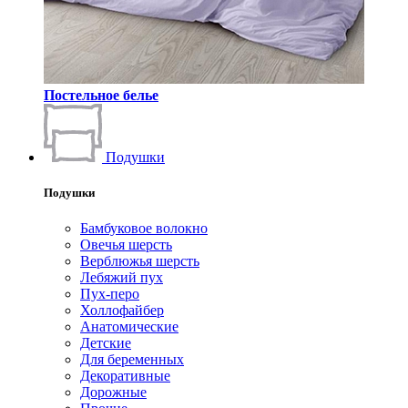
Постельное белье
Подушки
Подушки
Бамбуковое волокно
Овечья шерсть
Верблюжья шерсть
Лебяжий пух
Пух-перо
Холлофайбер
Анатомические
Детские
Для беременных
Декоративные
Дорожные