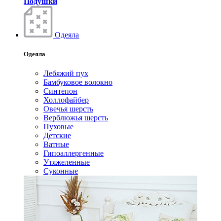
Подушки
Одеяла
Одеяла
Лебяжий пух
Бамбуковое волокно
Синтепон
Холлофайбер
Овечья шерсть
Верблюжья шерсть
Пуховые
Детские
Ватные
Гипоаллергенные
Утяжеленные
Суконные