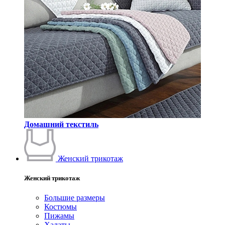
Домашний текстиль
Женский трикотаж
Женский трикотаж
Большие размеры
Костюмы
Пижамы
Халаты