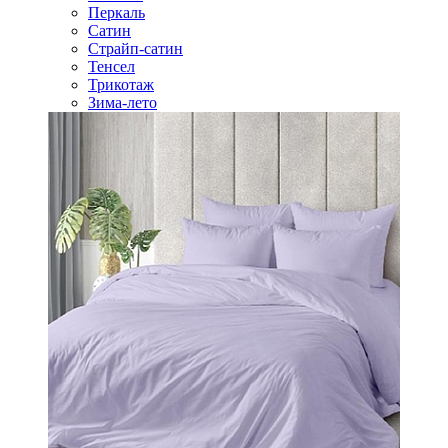
Перкаль
Сатин
Страйп-сатин
Тенсел
Трикотаж
Зима-лето