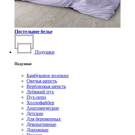
Постельное белье
Подушки
Подушки
Бамбуковое волокно
Овечья шерсть
Верблюжья шерсть
Лебяжий пух
Пух-перо
Холлофайбер
Анатомические
Детские
Для беременных
Декоративные
Дорожные