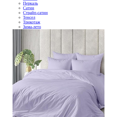
Перкаль
Сатин
Страйп-сатин
Тенсел
Трикотаж
Зима-лето