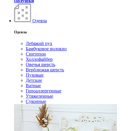
Подушки
Одеяла
Одеяла
Лебяжий пух
Бамбуковое волокно
Синтепон
Холлофайбер
Овечья шерсть
Верблюжья шерсть
Пуховые
Детские
Ватные
Гипоаллергенные
Утяжеленные
Суконные