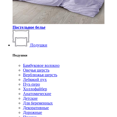
Постельное белье
Подушки
Подушки
Бамбуковое волокно
Овечья шерсть
Верблюжья шерсть
Лебяжий пух
Пух-перо
Холлофайбер
Анатомические
Детские
Для беременных
Декоративные
Дорожные