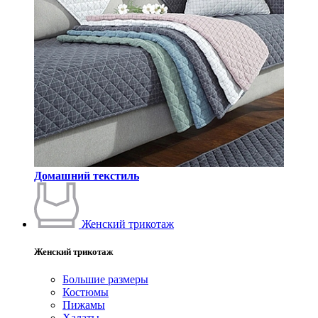
Домашний текстиль
Женский трикотаж
Женский трикотаж
Большие размеры
Костюмы
Пижамы
Халаты