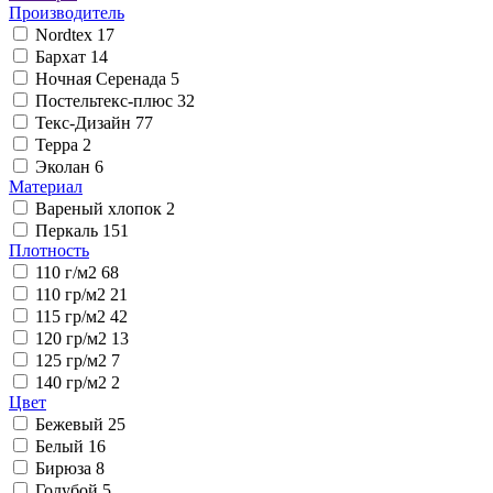
Производитель
Nordtex
17
Бархат
14
Ночная Серенада
5
Постельтекс-плюс
32
Текс-Дизайн
77
Терра
2
Эколан
6
Материал
Вареный хлопок
2
Перкаль
151
Плотность
110 г/м2
68
110 гр/м2
21
115 гр/м2
42
120 гр/м2
13
125 гр/м2
7
140 гр/м2
2
Цвет
Бежевый
25
Белый
16
Бирюза
8
Голубой
5