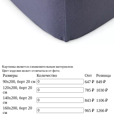
Картинка является ознакомительным материалом.
Цвет изделия может отличаться от фото.
Размеры
Количество
Опт
Розница
90x200, борт 20 см
647 ₽
849 ₽
120x200, борт 20
785 ₽
1030 ₽
см
140x200, борт 20
843 ₽
1106 ₽
см
160x200, борт 20
965 ₽
1266 ₽
см