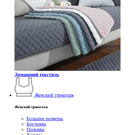
Домашний текстиль
Женский трикотаж
Женский трикотаж
Большие размеры
Костюмы
Пижамы
Халаты