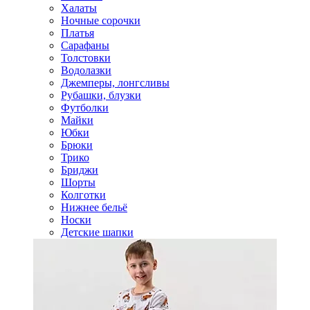
Халаты
Ночные сорочки
Платья
Сарафаны
Толстовки
Водолазки
Джемперы, лонгсливы
Рубашки, блузки
Футболки
Майки
Юбки
Брюки
Трико
Бриджи
Шорты
Колготки
Нижнее бельё
Носки
Детские шапки