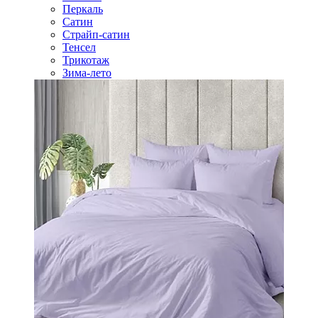
Перкаль
Сатин
Страйп-сатин
Тенсел
Трикотаж
Зима-лето