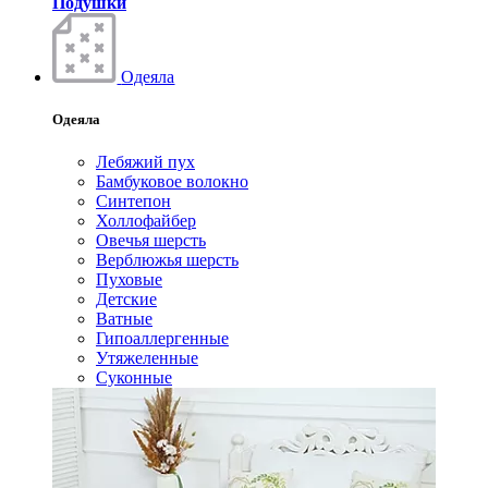
Подушки
Одеяла
Одеяла
Лебяжий пух
Бамбуковое волокно
Синтепон
Холлофайбер
Овечья шерсть
Верблюжья шерсть
Пуховые
Детские
Ватные
Гипоаллергенные
Утяжеленные
Суконные