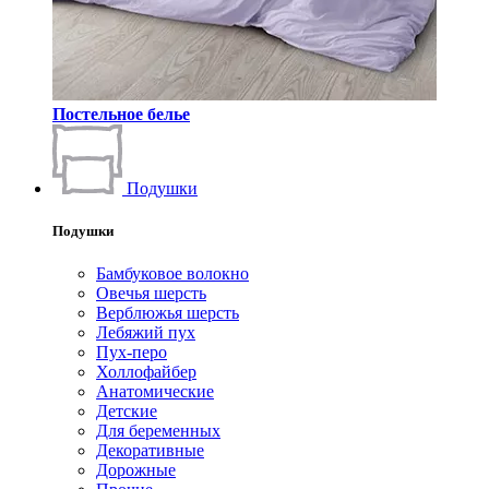
Постельное белье
Подушки
Подушки
Бамбуковое волокно
Овечья шерсть
Верблюжья шерсть
Лебяжий пух
Пух-перо
Холлофайбер
Анатомические
Детские
Для беременных
Декоративные
Дорожные