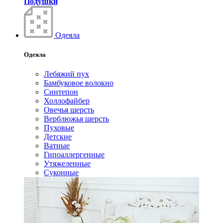
Подушки
Одеяла
Одеяла
Лебяжий пух
Бамбуковое волокно
Синтепон
Холлофайбер
Овечья шерсть
Верблюжья шерсть
Пуховые
Детские
Ватные
Гипоаллергенные
Утяжеленные
Суконные