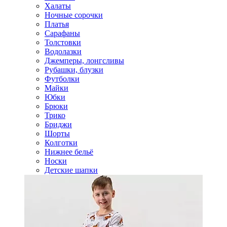
Халаты
Ночные сорочки
Платья
Сарафаны
Толстовки
Водолазки
Джемперы, лонгсливы
Рубашки, блузки
Футболки
Майки
Юбки
Брюки
Трико
Бриджи
Шорты
Колготки
Нижнее бельё
Носки
Детские шапки