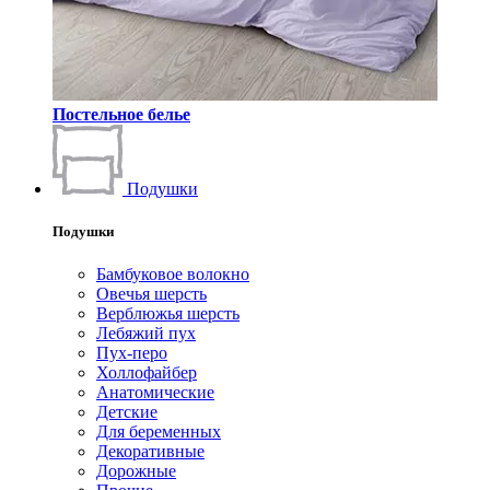
Постельное белье
Подушки
Подушки
Бамбуковое волокно
Овечья шерсть
Верблюжья шерсть
Лебяжий пух
Пух-перо
Холлофайбер
Анатомические
Детские
Для беременных
Декоративные
Дорожные