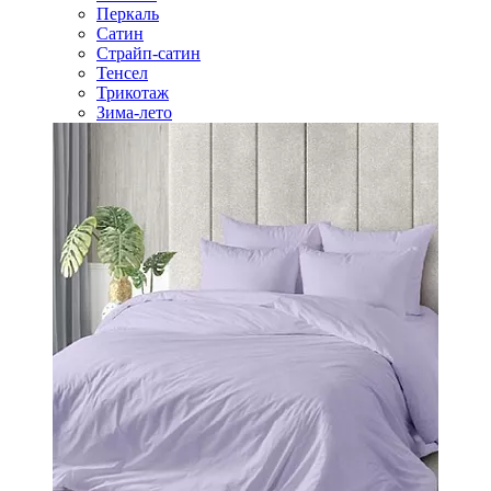
Перкаль
Сатин
Страйп-сатин
Тенсел
Трикотаж
Зима-лето