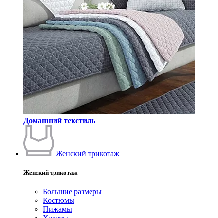
Домашний текстиль
Женский трикотаж
Женский трикотаж
Большие размеры
Костюмы
Пижамы
Халаты