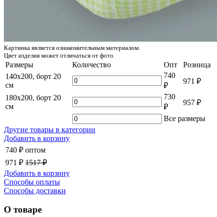
Картинка является ознакомительным материалом.
Цвет изделия может отличаться от фото.
Размеры
Количество
Опт
Розница
740
140x200, борт 20
971 ₽
см
₽
730
180x200, борт 20
957 ₽
см
₽
Все размеры
Другие товары в категории
Добавить в корзину
740 ₽
оптом
971 ₽
1517 ₽
Добавить в корзину
Способы оплаты
Способы доставки
О товаре