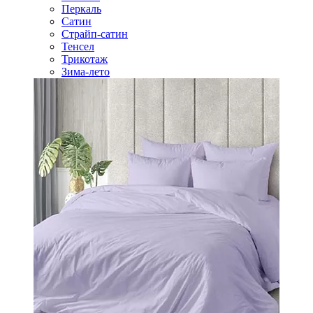
Перкаль
Сатин
Страйп-сатин
Тенсел
Трикотаж
Зима-лето