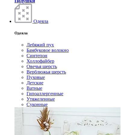
Подушки
Одеяла
Одеяла
Лебяжий пух
Бамбуковое волокно
Синтепон
Холлофайбер
Овечья шерсть
Верблюжья шерсть
Пуховые
Детские
Ватные
Гипоаллергенные
Утяжеленные
Суконные