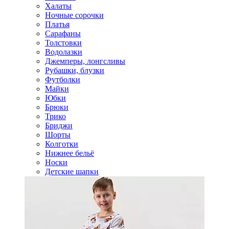
Халаты
Ночные сорочки
Платья
Сарафаны
Толстовки
Водолазки
Джемперы, лонгсливы
Рубашки, блузки
Футболки
Майки
Юбки
Брюки
Трико
Бриджи
Шорты
Колготки
Нижнее бельё
Носки
Детские шапки