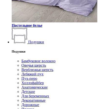
Постельное белье
Подушки
Подушки
Бамбуковое волокно
Овечья шерсть
Верблюжья шерсть
Лебяжий пух
Пух-перо
Холлофайбер
Анатомические
Детские
Для беременных
Декоративные
Дорожные