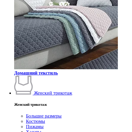
Домашний текстиль
Женский трикотаж
Женский трикотаж
Большие размеры
Костюмы
Пижамы
Халаты