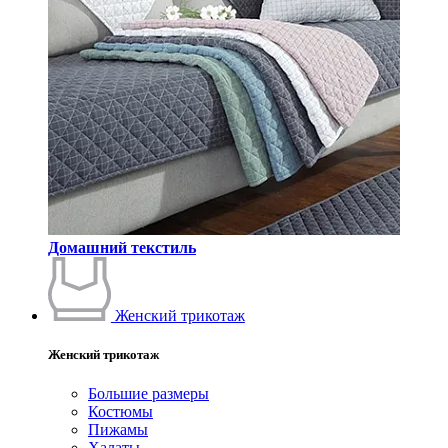
Домашний текстиль
Женский трикотаж
Женский трикотаж
Большие размеры
Костюмы
Пижамы
Халаты