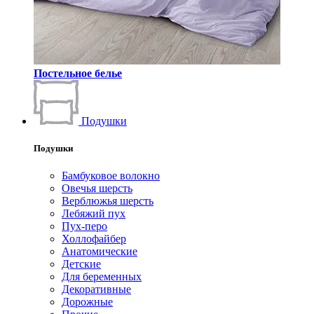
Постельное белье
Подушки
Подушки
Бамбуковое волокно
Овечья шерсть
Верблюжья шерсть
Лебяжий пух
Пух-перо
Холлофайбер
Анатомические
Детские
Для беременных
Декоративные
Дорожные