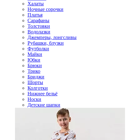
Халаты
Ночные сорочки
Платья
Сарафаны
Толстовки
Водолазки
Джемперы, лонгсливы
Рубашки, блузки
Футболки
Майки
Юбки
Брюки
Трико
Бриджи
Шорты
Колготки
Нижнее бельё
Носки
Детские шапки