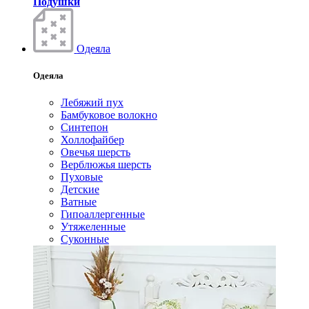
Подушки
Одеяла
Одеяла
Лебяжий пух
Бамбуковое волокно
Синтепон
Холлофайбер
Овечья шерсть
Верблюжья шерсть
Пуховые
Детские
Ватные
Гипоаллергенные
Утяжеленные
Суконные