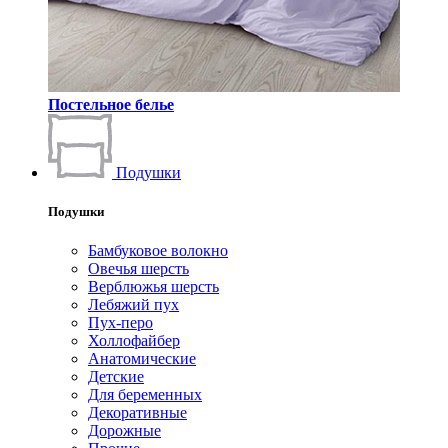
Постельное белье
Подушки
Подушки
Бамбуковое волокно
Овечья шерсть
Верблюжья шерсть
Лебяжий пух
Пух-перо
Холлофайбер
Анатомические
Детские
Для беременных
Декоративные
Дорожные