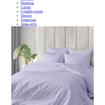
Перкаль
Сатин
Страйп-сатин
Тенсел
Трикотаж
Зима-лето