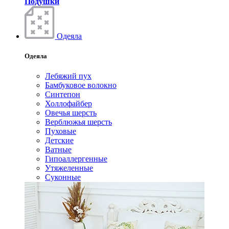
Подушки
Одеяла
Одеяла
Лебяжий пух
Бамбуковое волокно
Синтепон
Холлофайбер
Овечья шерсть
Верблюжья шерсть
Пуховые
Детские
Ватные
Гипоаллергенные
Утяжеленные
Суконные