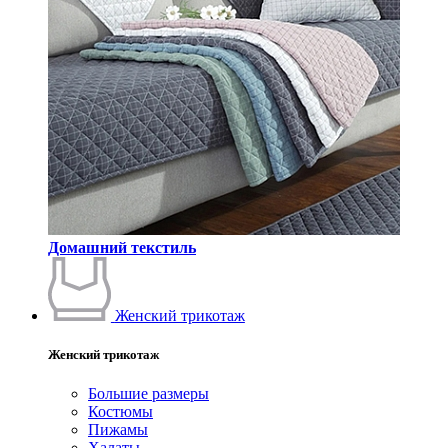
Домашний текстиль
Женский трикотаж
Женский трикотаж
Большие размеры
Костюмы
Пижамы
Халаты