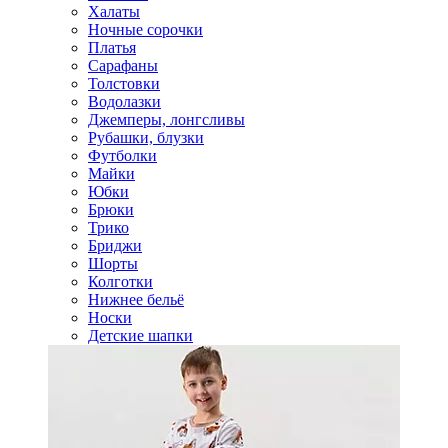
Халаты
Ночные сорочки
Платья
Сарафаны
Толстовки
Водолазки
Джемперы, лонгсливы
Рубашки, блузки
Футболки
Майки
Юбки
Брюки
Трико
Бриджи
Шорты
Колготки
Нижнее бельё
Носки
Детские шапки