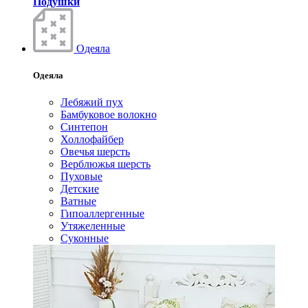
Подушки
Одеяла
Одеяла
Лебяжий пух
Бамбуковое волокно
Синтепон
Холлофайбер
Овечья шерсть
Верблюжья шерсть
Пуховые
Детские
Ватные
Гипоаллергенные
Утяжеленные
Суконные