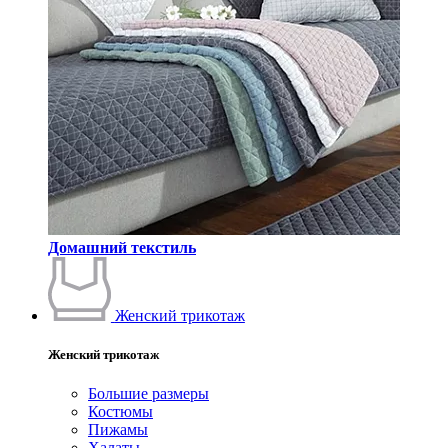
Домашний текстиль
Женский трикотаж
Женский трикотаж
Большие размеры
Костюмы
Пижамы
Халаты