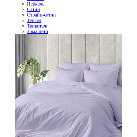
Перкаль
Сатин
Страйп-сатин
Тенсел
Трикотаж
Зима-лето