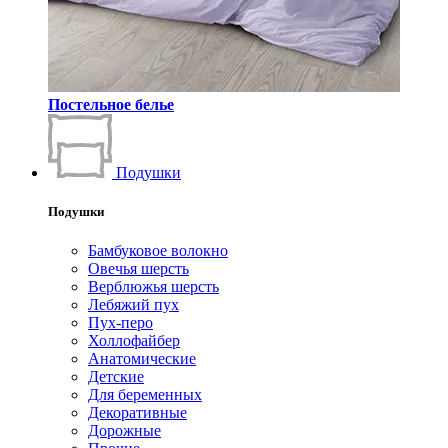
Постельное белье
Подушки
Подушки
Бамбуковое волокно
Овечья шерсть
Верблюжья шерсть
Лебяжий пух
Пух-перо
Холлофайбер
Анатомические
Детские
Для беременных
Декоративные
Дорожные