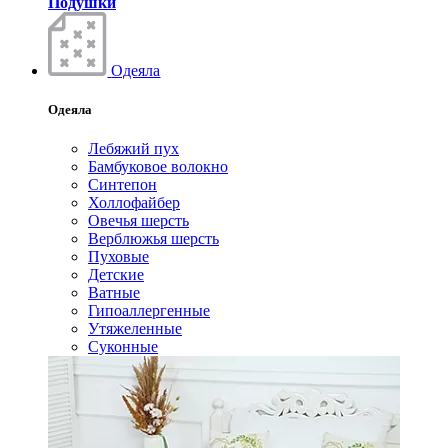
Подушки
Одеяла
Одеяла
Лебяжий пух
Бамбуковое волокно
Синтепон
Холлофайбер
Овечья шерсть
Верблюжья шерсть
Пуховые
Детские
Ватные
Гипоаллергенные
Утяжеленные
Суконные