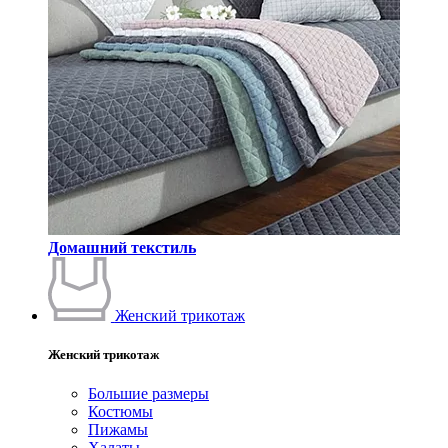
Домашний текстиль
Женский трикотаж
Женский трикотаж
Большие размеры
Костюмы
Пижамы
Халаты