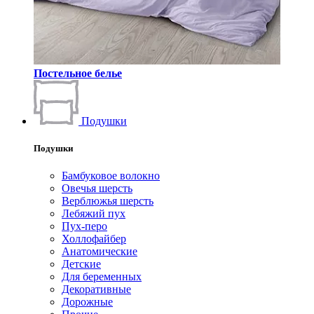
Постельное белье
Подушки
Подушки
Бамбуковое волокно
Овечья шерсть
Верблюжья шерсть
Лебяжий пух
Пух-перо
Холлофайбер
Анатомические
Детские
Для беременных
Декоративные
Дорожные