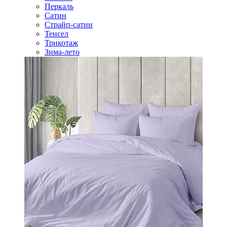
Перкаль
Сатин
Страйп-сатин
Тенсел
Трикотаж
Зима-лето