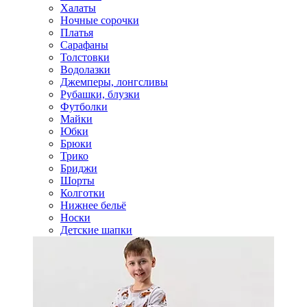
Халаты
Ночные сорочки
Платья
Сарафаны
Толстовки
Водолазки
Джемперы, лонгсливы
Рубашки, блузки
Футболки
Майки
Юбки
Брюки
Трико
Бриджи
Шорты
Колготки
Нижнее бельё
Носки
Детские шапки