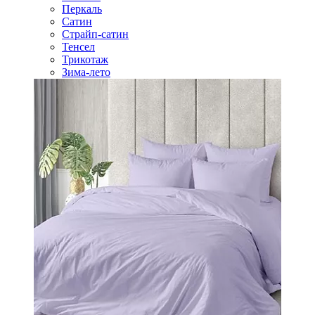
Перкаль
Сатин
Страйп-сатин
Тенсел
Трикотаж
Зима-лето