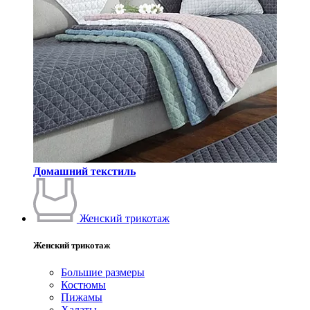
Домашний текстиль
Женский трикотаж
Женский трикотаж
Большие размеры
Костюмы
Пижамы
Халаты