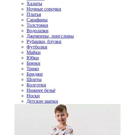
Халаты
Ночные сорочки
Платья
Сарафаны
Толстовки
Водолазки
Джемперы, лонгсливы
Рубашки, блузки
Футболки
Майки
Юбки
Брюки
Трико
Бриджи
Шорты
Колготки
Нижнее бельё
Носки
Детские шапки