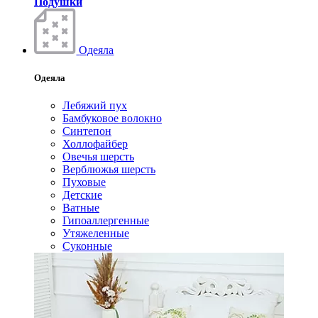
Подушки
Одеяла
Одеяла
Лебяжий пух
Бамбуковое волокно
Синтепон
Холлофайбер
Овечья шерсть
Верблюжья шерсть
Пуховые
Детские
Ватные
Гипоаллергенные
Утяжеленные
Суконные