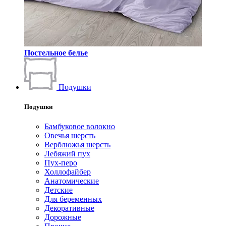
Постельное белье
Подушки
Подушки
Бамбуковое волокно
Овечья шерсть
Верблюжья шерсть
Лебяжий пух
Пух-перо
Холлофайбер
Анатомические
Детские
Для беременных
Декоративные
Дорожные