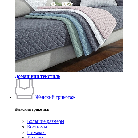
Домашний текстиль
Женский трикотаж
Женский трикотаж
Большие размеры
Костюмы
Пижамы
Халаты