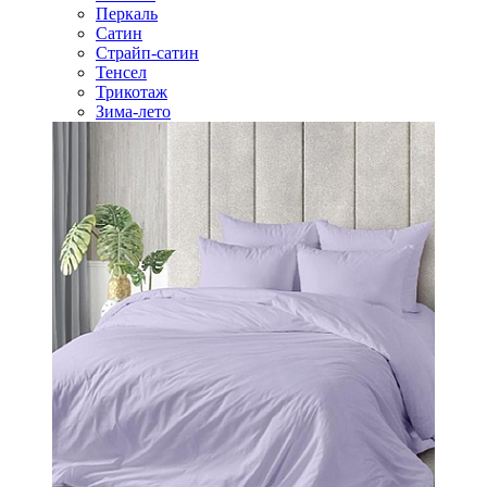
Перкаль
Сатин
Страйп-сатин
Тенсел
Трикотаж
Зима-лето