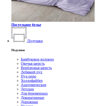
Постельное белье
Подушки
Подушки
Бамбуковое волокно
Овечья шерсть
Верблюжья шерсть
Лебяжий пух
Пух-перо
Холлофайбер
Анатомические
Детские
Для беременных
Декоративные
Дорожные