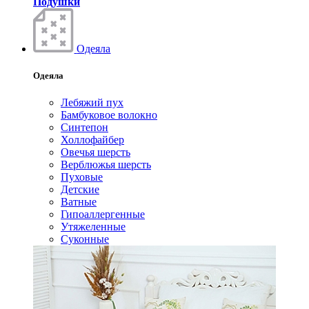
Подушки
Одеяла
Одеяла
Лебяжий пух
Бамбуковое волокно
Синтепон
Холлофайбер
Овечья шерсть
Верблюжья шерсть
Пуховые
Детские
Ватные
Гипоаллергенные
Утяжеленные
Суконные